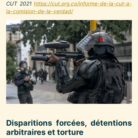
CUT 2021
https://cut.org.co/informe-de-la-cut-a-
la-comision-de-la-verdad/
Image
Disparitions forcées, détentions
arbitraires et torture