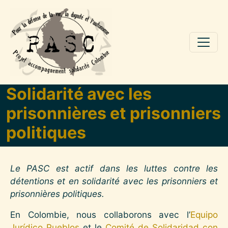
Aller au contenu principal
Solidarité avec les
prisonnières et prisonniers
politiques
Le PASC est actif dans les luttes contre les
détentions et en solidarité avec les prisonniers et
prisonnières politiques.
En Colombie, nous collaborons avec l’
Equipo
Jurídico Pueblos
et le
Comité de Solidaridad con