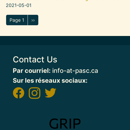
2021-05-01
Pagination
Page suivante
Page 1
››
Contact Us
Par courriel:
info-at-pasc.ca
Sur les réseaux sociaux:
Image