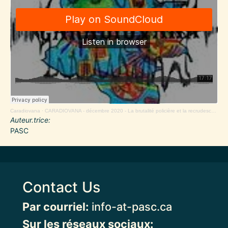
Caradiovana
·
CARADIOVANA - décembre 2020 - La brutalité policière et la recrudescence des massacres de civil.e.s.
Auteur.trice
PASC
Contact Us
Par courriel:
info-at-pasc.ca
Sur les réseaux sociaux: