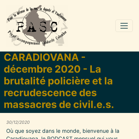
Aller au contenu principal
CARADIOVANA -
décembre 2020 - La
brutalité policière et la
recrudescence des
massacres de civil.e.s.
30/12/2020
Où que soyez dans le monde, bienvenue à la
Caradiovana, le PODCAST mensuel qui vous