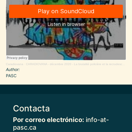
Caradiovana
·
CARADIOVANA - décembre 2020 - La brutalité policière et la recrudescence des massacres de civil.e.s.
Author
PASC
Contacta
Por correo electrónico:
info-at-
pasc.ca