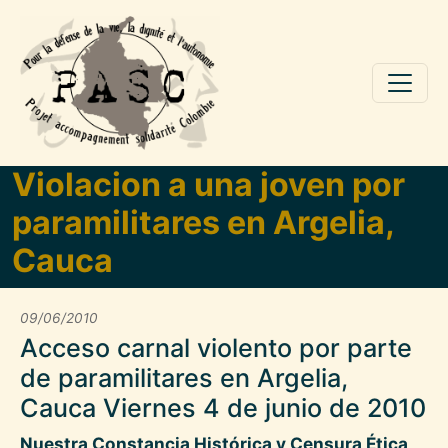
Aller au contenu principal
Violacion a una joven por
paramilitares en Argelia,
Cauca
09/06/2010
Acceso carnal violento por parte
de paramilitares en Argelia,
Cauca Viernes 4 de junio de 2010
Nuestra Constancia Histórica y Censura Ética