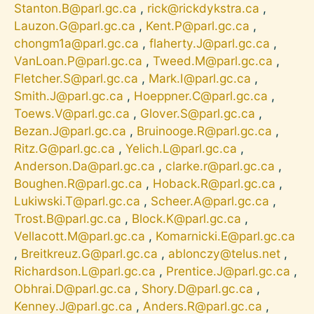
Stanton.B@parl.gc.ca
,
rick@rickdykstra.ca
,
Lauzon.G@parl.gc.ca
,
Kent.P@parl.gc.ca
,
chongm1a@parl.gc.ca
,
flaherty.J@parl.gc.ca
,
VanLoan.P@parl.gc.ca
,
Tweed.M@parl.gc.ca
,
Fletcher.S@parl.gc.ca
,
Mark.I@parl.gc.ca
,
Smith.J@parl.gc.ca
,
Hoeppner.C@parl.gc.ca
,
Toews.V@parl.gc.ca
,
Glover.S@parl.gc.ca
,
Bezan.J@parl.gc.ca
,
Bruinooge.R@parl.gc.ca
,
Ritz.G@parl.gc.ca
,
Yelich.L@parl.gc.ca
,
Anderson.Da@parl.gc.ca
,
clarke.r@parl.gc.ca
,
Boughen.R@parl.gc.ca
,
Hoback.R@parl.gc.ca
,
Lukiwski.T@parl.gc.ca
,
Scheer.A@parl.gc.ca
,
Trost.B@parl.gc.ca
,
Block.K@parl.gc.ca
,
Vellacott.M@parl.gc.ca
,
Komarnicki.E@parl.gc.ca
,
Breitkreuz.G@parl.gc.ca
,
ablonczy@telus.net
,
Richardson.L@parl.gc.ca
,
Prentice.J@parl.gc.ca
,
Obhrai.D@parl.gc.ca
,
Shory.D@parl.gc.ca
,
Kenney.J@parl.gc.ca
,
Anders.R@parl.gc.ca
,