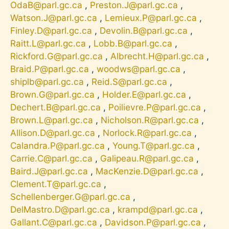
OdaB@parl.gc.ca
,
Preston.J@parl.gc.ca
,
Watson.J@parl.gc.ca
,
Lemieux.P@parl.gc.ca
,
Finley.D@parl.gc.ca
,
Devolin.B@parl.gc.ca
,
Raitt.L@parl.gc.ca
,
Lobb.B@parl.gc.ca
,
Rickford.G@parl.gc.ca
,
Albrecht.H@parl.gc.ca
,
Braid.P@parl.gc.ca
,
woodws@parl.gc.ca
,
shiplb@parl.gc.ca
,
Reid.S@parl.gc.ca
,
Brown.G@parl.gc.ca
,
Holder.E@parl.gc.ca
,
Dechert.B@parl.gc.ca
,
Poilievre.P@parl.gc.ca
,
Brown.L@parl.gc.ca
,
Nicholson.R@parl.gc.ca
,
Allison.D@parl.gc.ca
,
Norlock.R@parl.gc.ca
,
Calandra.P@parl.gc.ca
,
Young.T@parl.gc.ca
,
Carrie.C@parl.gc.ca
,
Galipeau.R@parl.gc.ca
,
Baird.J@parl.gc.ca
,
MacKenzie.D@parl.gc.ca
,
Clement.T@parl.gc.ca
,
Schellenberger.G@parl.gc.ca
,
DelMastro.D@parl.gc.ca
,
krampd@parl.gc.ca
,
Gallant.C@parl.gc.ca
,
Davidson.P@parl.gc.ca
,