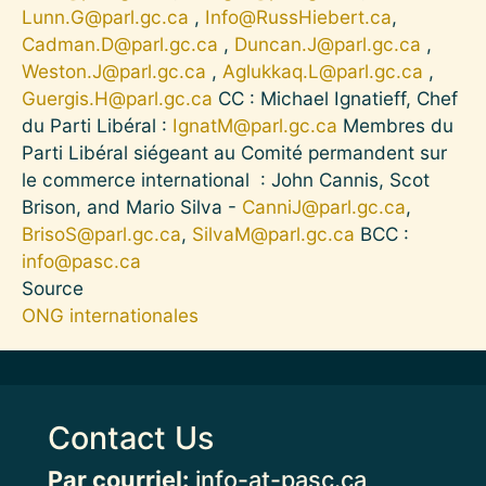
Lunn.G@parl.gc.ca
,
Info@RussHiebert.ca
,
Cadman.D@parl.gc.ca
,
Duncan.J@parl.gc.ca
,
Weston.J@parl.gc.ca
,
Aglukkaq.L@parl.gc.ca
,
Guergis.H@parl.gc.ca
CC : Michael Ignatieff, Chef
du Parti Libéral :
IgnatM@parl.gc.ca
Membres du
Parti Libéral siégeant au Comité permandent sur
le commerce international : John Cannis, Scot
Brison, and Mario Silva -
CanniJ@parl.gc.ca
,
BrisoS@parl.gc.ca
,
SilvaM@parl.gc.ca
BCC :
info@pasc.ca
Source
ONG internationales
Contact Us
Par courriel:
info-at-pasc.ca