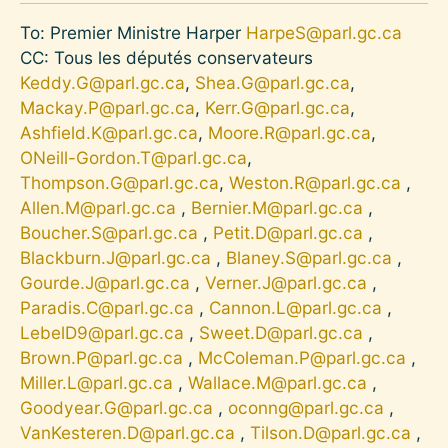
To: Premier Ministre Harper
HarpeS@parl.gc.ca
CC: Tous les députés conservateurs
Keddy.G@parl.gc.ca
,
Shea.G@parl.gc.ca
,
Mackay.P@parl.gc.ca
,
Kerr.G@parl.gc.ca
,
Ashfield.K@parl.gc.ca
,
Moore.R@parl.gc.ca
,
ONeill-Gordon.T@parl.gc.ca
,
Thompson.G@parl.gc.ca
,
Weston.R@parl.gc.ca
,
Allen.M@parl.gc.ca
,
Bernier.M@parl.gc.ca
,
Boucher.S@parl.gc.ca
,
Petit.D@parl.gc.ca
,
Blackburn.J@parl.gc.ca
,
Blaney.S@parl.gc.ca
,
Gourde.J@parl.gc.ca
,
Verner.J@parl.gc.ca
,
Paradis.C@parl.gc.ca
,
Cannon.L@parl.gc.ca
,
LebelD9@parl.gc.ca
,
Sweet.D@parl.gc.ca
,
Brown.P@parl.gc.ca
,
McColeman.P@parl.gc.ca
,
Miller.L@parl.gc.ca
,
Wallace.M@parl.gc.ca
,
Goodyear.G@parl.gc.ca
,
oconng@parl.gc.ca
,
VanKesteren.D@parl.gc.ca
,
Tilson.D@parl.gc.ca
,