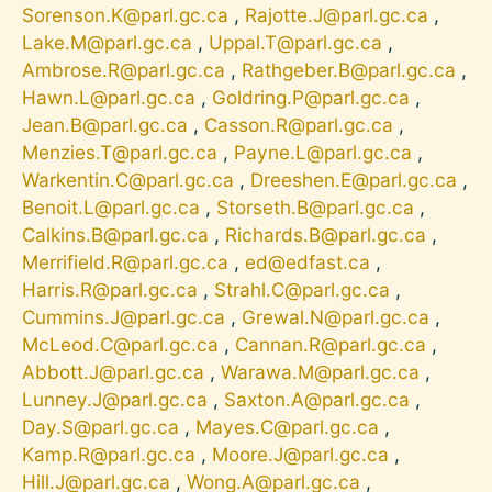
Sorenson.K@parl.gc.ca
,
Rajotte.J@parl.gc.ca
,
Lake.M@parl.gc.ca
,
Uppal.T@parl.gc.ca
,
Ambrose.R@parl.gc.ca
,
Rathgeber.B@parl.gc.ca
,
Hawn.L@parl.gc.ca
,
Goldring.P@parl.gc.ca
,
Jean.B@parl.gc.ca
,
Casson.R@parl.gc.ca
,
Menzies.T@parl.gc.ca
,
Payne.L@parl.gc.ca
,
Warkentin.C@parl.gc.ca
,
Dreeshen.E@parl.gc.ca
,
Benoit.L@parl.gc.ca
,
Storseth.B@parl.gc.ca
,
Calkins.B@parl.gc.ca
,
Richards.B@parl.gc.ca
,
Merrifield.R@parl.gc.ca
,
ed@edfast.ca
,
Harris.R@parl.gc.ca
,
Strahl.C@parl.gc.ca
,
Cummins.J@parl.gc.ca
,
Grewal.N@parl.gc.ca
,
McLeod.C@parl.gc.ca
,
Cannan.R@parl.gc.ca
,
Abbott.J@parl.gc.ca
,
Warawa.M@parl.gc.ca
,
Lunney.J@parl.gc.ca
,
Saxton.A@parl.gc.ca
,
Day.S@parl.gc.ca
,
Mayes.C@parl.gc.ca
,
Kamp.R@parl.gc.ca
,
Moore.J@parl.gc.ca
,
Hill.J@parl.gc.ca
,
Wong.A@parl.gc.ca
,