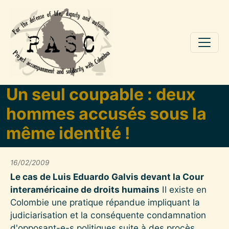
Skip to main content
Un seul coupable : deux
hommes accusés sous la
même identité !
16/02/2009
Le cas de Luis Eduardo Galvis devant la Cour
interaméricaine de droits humains
Il existe en
Colombie une pratique répandue impliquant la
judiciarisation et la conséquente condamnation
d'opposant-e-s politiques suite à des procès