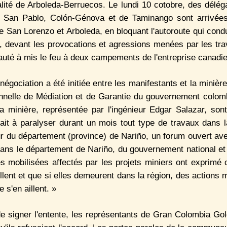
alité de Arboleda-Berruecos. Le lundi 10 cotobre, des délé
, San Pablo, Colón-Génova et de Taminango sont arrivées
San Lorenzo et Arboleda, en bloquant l'autoroute qui cond
là, devant les provocations et agressions menées par les tra
té à mis le feu à deux campements de l'entreprise canadi
gociation a été initiée entre les manifestants et la minière
onnelle de Médiation et de Garantie du gouvernement colomb
a minière, représentée par l'ingénieur Edgar Salazar, son
eait à paralyser durant un mois tout type de travaux dans 
 du département (province) de Nariño, un forum ouvert ave
dans le département de Nariño, du gouvernement national 
 mobilisées affectés par les projets miniers ont exprimé c
illent et que si elles demeurent dans la région, des actions 
 s'en aillent. »
 signer l'entente, les représentants de Gran Colombia Go