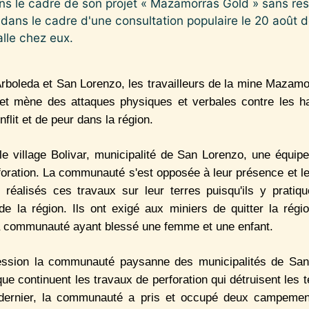
dans le cadre de son projet « Mazamorras Gold » sans r
dans le cadre d'une consultation populaire le 20 août der
alle chez eux.
Arboleda et San Lorenzo, les travailleurs de la mine Mazamo
t mène des attaques physiques et verbales contre les ha
nflit et de peur dans la région.
le village Bolivar, municipalité de San Lorenzo, une équipe
foration. La communauté s'est opposée à leur présence et leu
 réalisés ces travaux sur leur terres puisqu'ils y pratiqu
e la région. Ils ont exigé aux miniers de quitter la régi
la communauté ayant blessé une femme et une enfant.
ression la communauté paysanne des municipalités de San
ue continuent les travaux de perforation qui détruisent les t
e dernier, la communauté a pris et occupé deux campemen