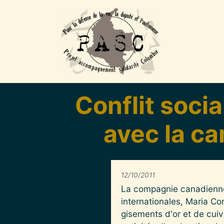
Aller au contenu principal
Conflit soci
avec la c
12/10/2011
La compagnie canadienne 
internationales, Maria Co
gisements d'or et de cui