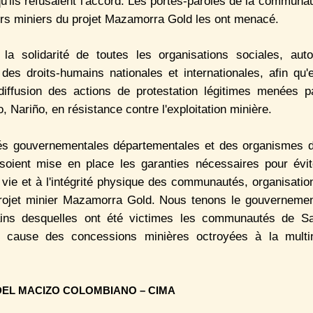
'ils refusaient l'accord. Les portes-paroles de la communa
eurs miniers du projet Mazamorra Gold les ont menacé.
a solidarité de toutes les organisations sociales, aut
es droits-humains nationales et internationales, afin qu'el
iffusion des actions de protestation légitimes menées 
 Nariño, en résistance contre l'exploitation minière.
és gouvernementales départementales et des organismes de 
soient mise en place les garanties nécessaires pour év
vie et à l'intégrité physique des communautés, organisation
projet minier Mazamorra Gold. Nous tenons le gouvernemen
ains desquelles ont été victimes les communautés de S
 cause des concessions minières octroyées à la multi
DEL MACIZO COLOMBIANO – CIMA