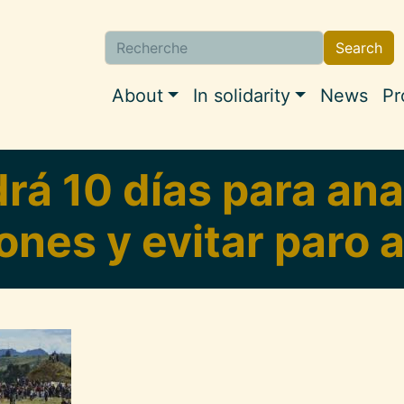
Search
Search
Navigation princi
About
In solidarity
News
Pr
rá 10 días para anal
ones y evitar paro 