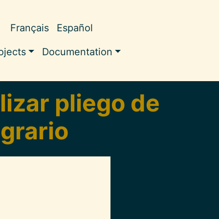
Français
Español
pale
ojects
Documentation
izar pliego de
agrario