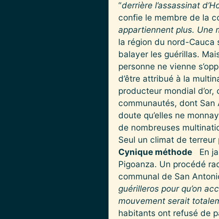
“
derrière l’assassinat d’
confie le membre de la c
appartiennent plus. Une m
la région du nord-Cauca s
balayer les guérillas. Mai
personne ne vienne s’opp
d’être attribué à la multi
producteur mondial d’or,
communautés, dont San Ant
doute qu’elles ne monnay
de nombreuses multinatio
Seul un climat de terreur p
Cynique méthode
En jan
Pigoanza. Un procédé radi
communal de San Antonio
guérilleros pour qu’on accu
mouvement serait totalem
habitants ont refusé de p