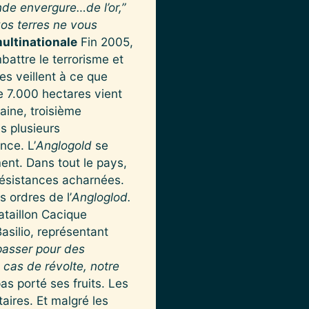
nde envergure…de l’or,”
os terres ne vous
multinationale
Fin 2005,
battre le terrorisme et
res veillent à ce que
e 7.000 hectares vient
aine, troisième
s plusieurs
nce. L’
Anglogold
se
nt. Dans tout le pays,
résistances acharnées.
s ordres de l’
Angloglod.
ataillon Cacique
asilio, représentant
t passer pour des
en cas de révolte, notre
s porté ses fruits. Les
aires. Et malgré les