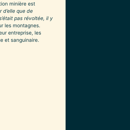
ion minière est
r d’elle que de
était pas révoltée, il y
 sur les montagnes.
eur entreprise, les
ante et sanguinaire.