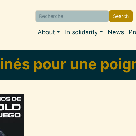
Search
Search
Navigation princi
About
In solidarity
News
Pr
inés pour une poign