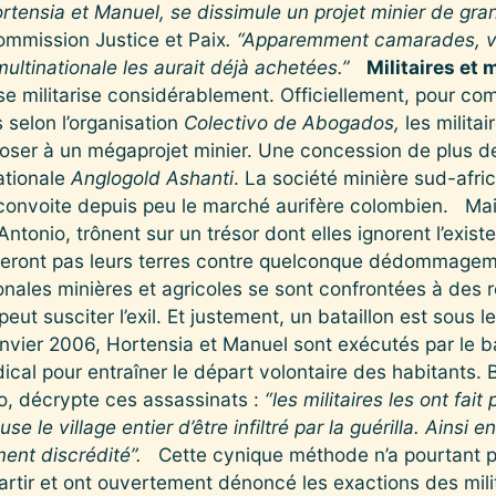
Hortensia et Manuel, se dissimule un projet minier de gra
ommission Justice et Paix
. “Apparemment camarades, v
ultinationale les aurait déjà achetées.”
Militaires et 
e militarise considérablement. Officiellement, pour com
s selon l’organisation
Colectivo de Abogados,
les militai
oser à un mégaprojet minier. Une concession de plus d
nationale
Anglogold Ashanti
. La société minière sud-afric
 convoite depuis peu le marché aurifère colombien. Mai
onio, trônent sur un trésor dont elles ignorent l’existe
eront pas leurs terres contre quelconque dédommageme
nales minières et agricoles se sont confrontées à des 
eut susciter l’exil. Et justement, un bataillon est sous le
vier 2006, Hortensia et Manuel sont exécutés par le b
cal pour entraîner le départ volontaire des habitants. B
, décrypte ces assassinats :
“les militaires les ont fai
se le village entier d’être infiltré par la guérilla. Ainsi 
ent discrédité”.
Cette cynique méthode n’a pourtant pa
artir et ont ouvertement dénoncé les exactions des milit