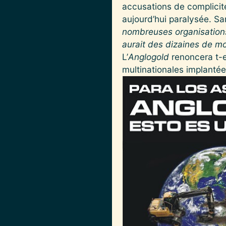
accusations de complicité
aujourd’hui paralysée. Sa
nombreuses organisations n
aurait des dizaines de mo
L’
Anglogold
renoncera t-e
multinationales implant