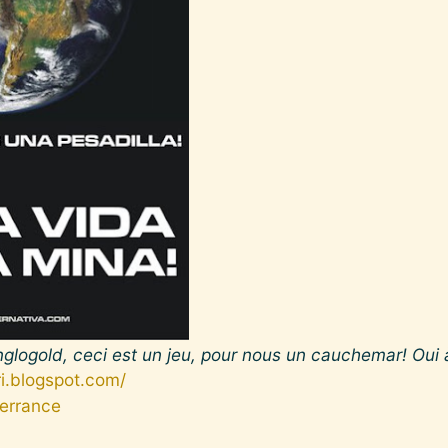
nglogold, ceci est un jeu, pour nous un cauchemar! Oui à
ri.blogspot.com/
'errance