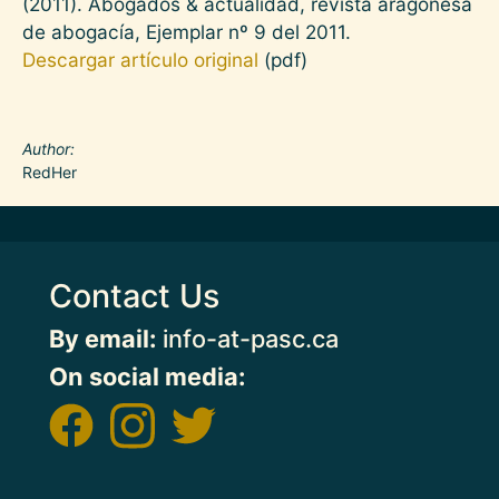
(2011). Abogados & actualidad, revista aragonesa
de abogacía, Ejemplar nº 9 del 2011.
Descargar artículo original
(pdf)
Author
RedHer
Contact Us
By email:
info-at-pasc.ca
On social media: