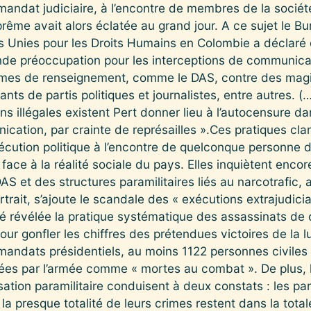
andat judiciaire, à l’encontre de membres de la sociét
rême avait alors éclatée au grand jour. A ce sujet le B
s Unies pour les Droits Humains en Colombie a déclar
onde préoccupation pour les interceptions de communicati
smes de renseignement, comme le DAS, contre des magi
nts de partis politiques et journalistes, entre autres. (
ons illégales existent Pert donner lieu à l’autocensure dan
ication, par crainte de représailles ».Ces pratiques cl
ution politique à l’encontre de quelconque personne de
 face à la réalité sociale du pays. Elles inquiètent enco
AS et des structures paramilitaires liés au narcotrafic, 
rait, s’ajoute le scandale des « exécutions extrajudicia
été révélée la pratique systématique des assassinats de
ur gonfler les chiffres des prétendues victoires de la lu
mandats présidentiels, au moins 1122 personnes civiles
ées par l’armée comme « mortes au combat ». De plus, 
ation paramilitaire conduisent à deux constats : les par
la presque totalité de leurs crimes restent dans la tota