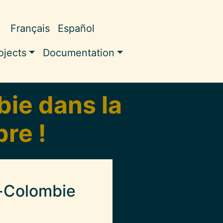
Français
Español
pale
ojects
Documentation
ie dans la
re !
a-Colombie