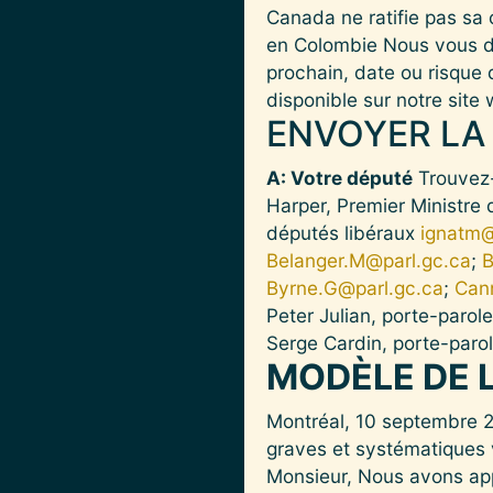
Canada ne ratifie pas sa 
en Colombie Nous vous de
prochain, date ou risque d
disponible sur notre site
ENVOYER LA 
A: Votre député
Trouvez-
Harper, Premier Ministr
députés libéraux
ignatm@
Belanger.M@parl.gc.ca
;
B
Byrne.G@parl.gc.ca
;
Cann
Peter Julian, porte-paro
Serge Cardin, porte-paro
MODÈLE DE 
Montréal, 10 septembre 20
graves et systématiques v
Monsieur, Nous avons app