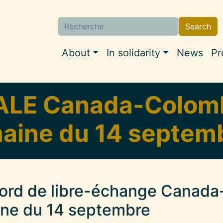
Search
Search
Navigation princi
About
In solidarity
News
Pr
l'ALE Canada-Colomb
aine du 14 septemb
ccord de libre-échange Canad
ine du 14 septembre