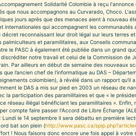
 Accompagnement Solidarité Colombie à reçu l'annonce d
 que nous accompagnons au Curvarado, Choco. L'ass
lques jours après que des menaces aient à nouveau été
 et internationales qui accompagnent les communautés
 décret reconnaissant leur droit légal sur leurs terres et
s palmiculteurs et paramilitaires, aux Conseils communa
ontre le PASC à également été publiée dans un grand qu
e discréditer notre travail et celui de la Commission de 
errain. Par ailleurs en début de semaine des nouveaux 
ors que l’ancien chef de l’informatique au DAS – Départe
eignements colombien), à révélé dans un rapport qu’il a 
omment le DAS a mis sur pied en 2003 un réseau de narc
c la participation des paramilitaires et que « le préside
ce réseau illégal bénéficiant les paramilitaires ». Enfi
er compte faire passer l'Accord de Libre Échange (AL
: Lundi le 14 septembre il sera débattu en première lect
rd bat son plein (
http://www.pasc.ca/spip.php?article
fort ! Nous faisons donc encore une fois appel à votre s