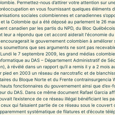
mbie. Permettez-nous d’attirer votre attention sur une 
préoccupation en vous fournissant quelques éléments d
anisations sociales colombiennes et canadiennes s’oppo
et la Colombie qui a été déposé au parlement le 26 ma
ent canadien par les partis du NPD, du Bloc Québécois
t leur a répondu que cet accord aiderait l'économie du
l encouragerait le gouvernement colombien à améliorer 
us soumettons que ses arguments ne sont pas recevabl
: Lundi le 7 septembre 2009, les grand médias colombie
informatique au DAS – Département Administratif de Séc
, à révélé dans un rapport qu’il a remis il y a 2 mois a
 pied en 2003 un réseau de narcotrafic et de blanchis
itaires du Bloque Norte et du Frente contrainsurgencia
hauts fonctionnaires du gouvernement ainsi que d’ex-fo
eur du DAS. Dans ce même document Rafael Garcia affi
uvait l’existence de ce réseau illégal bénéficiant les par
 ceux qui faisaient partie de ce réseau sous le couvert 
e apparemment systématique de filatures et d’écoute télép