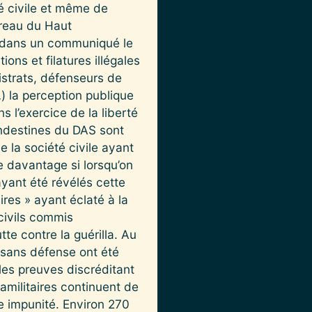
é civile et même de
ureau du Haut
é dans un communiqué le
ons et filatures illégales
strats, défenseurs de
…) la perception publique
s l’exercice de la liberté
andestines du DAS sont
 la société civile ayant
re davantage si lorsqu’on
ayant été révélés cette
ires » ayant éclaté à la
 civils commis
tte contre la guérilla. Au
 sans défense ont été
les preuves discréditant
amilitaires continuent de
le impunité. Environ 270