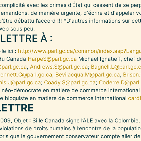
complicité avec les crimes d’État qui cessent de se per
mandons, de manière urgente, d'écrire et d'appeler vot
’être débattu l’accord !!! *D'autres informations sur cet
 web sous peu.
LETTRE À :
le ici :
http://www.parl.gc.ca/common/index.asp?Lang
e du Canada
HarpeS@parl.gc.ca
Michael Ignatieff, chef du
parl.gc.ca
,
Andrews.S@parl.gc.ca
;
Bagnell.L@parl.gc.
ennett.C@parl.gc.ca
;
Bevilacqua.M@parl.gc.ca
;
Brison
is.J@parl.gc.ca
;
Coady.S@parl.gc.ca
;
Coderre.D@parl.
le néo-démocrate en matière de commerce internationa
le bloquiste en matière de commerce international
card
LETTRE
09, Objet : Si le Canada signe l’ALE avec la Colombie, 
iolations de droits humains à l’encontre de la populati
ris que le gouvernement conservateur compte aller de 