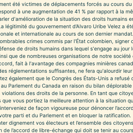
ment été victimes de déplacements forcés au cours du
respond à une augmentation de 41 % par rapport à la m
ler d'amélioration de la situation des droits humains e
 La légitimité du gouvernement d’Alvaro Uribe Velez a é
ionale et internationale au cours de son dernier mandat.
mbrables crimes commis par l'État colombien, signer 
éfense de droits humains dans lequel s'engage au jour le
nsi que de nombreuses organisations de notre société civ
accord, fait à l'avantage des compagnies minières cana
es réglementations suffisantes, ne fera qu'alourdir leur
tez également que le Congrès des États-Unis a refusé d
 au Parlement du Canada en raison du bilan déplorabl
violations des droits de la personne. En tant que cito
s que vous portiez la meilleure attention à la situation 
interveniez de façon vigoureuse pour dénoncer l’accor
otre parti et du Parlement et en bloquer la ratificatio
ter dignement vos électeurs et l’ensemble des citoyen
on de l’accord de libre-échange qui doit se tenir au cour