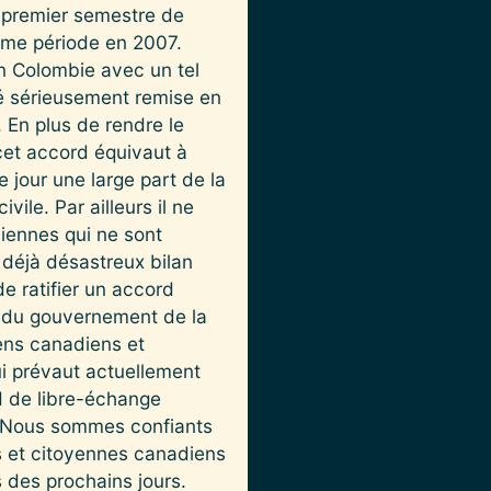
 premier semestre de
ême période en 2007.
n Colombie avec un tel
té sérieusement remise en
 En plus de rendre le
cet accord équivaut à
 jour une large part de la
ile. Par ailleurs il ne
diennes qui ne sont
 déjà désastreux bilan
e ratifier un accord
e du gouvernement de la
yens canadiens et
qui prévaut actuellement
d de libre-échange
n. Nous sommes confiants
s et citoyennes canadiens
s des prochains jours.