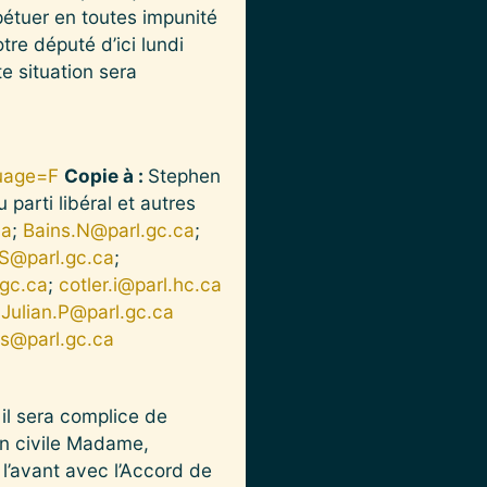
pétuer en toutes impunité
re député d’ici lundi
te situation sera
uage=F
Copie à :
Stephen
 parti libéral et autres
ca
;
Bains.N@parl.gc.ca
;
.S@parl.gc.ca
;
gc.ca
;
cotler.i@parl.hc.ca
l
Julian.P@parl.gc.ca
is@parl.gc.ca
il sera complice de
on civile Madame,
l’avant avec l’Accord de