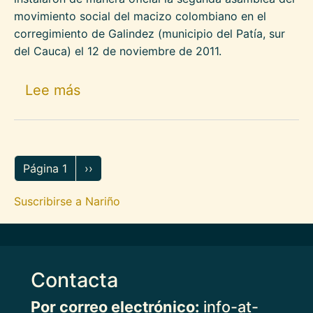
movimiento social del macizo colombiano en el
corregimiento de Galindez (municipio del Patía, sur
del Cauca) el 12 de noviembre de 2011.
sobre Más de 1.000 personas diero
Lee más
Paginación
Siguiente página
Página 1
››
Suscribirse a Nariño
Contacta
Por correo electrónico:
info-at-