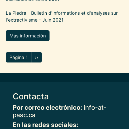
La Piedra - Bulletin d'informations et d'analyses sur
l'extractivisme - Juin 2021
Más información
Paginación
Siguiente página
Página 1
››
Contacta
Por correo electrónico:
info-at-
pasc.ca
En las redes sociales: