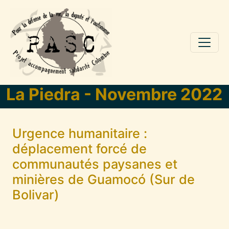
Aller au contenu principal
La Piedra - Novembre 2022
Urgence humanitaire :
déplacement forcé de
communautés paysanes et
minières de Guamocó (Sur de
Bolivar)