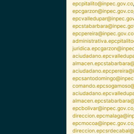
epcpitalito@inpec.gov.co
epcgarzon@inpec.gov.co
epcvalledupar@inpec.go
epcstabarbara@inpec.go
epcpereira@inpec.gov.co
administrativa.epcpitali
juridica.epcgarzon@inpe
aciudadano.epcvalledup
almacen.epcstabarbara@
aciudadano.epcpereira@
epcsantodomingo@inpec
comando.epcsogamoso@i
aciudadano.epcvalledup
almacen.epcstabarbara@
epcbolivar@inpec.gov.co
direccion.epcmalaga@in
epcmocoa@inpec.gov.co
direccion.epcsrdecabal@