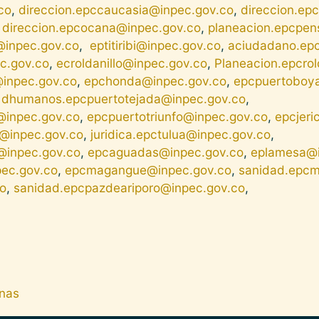
co
,
direccion.epccaucasia@inpec.gov.co
,
direccion.ep
,
direccion.epcocana@inpec.gov.co
,
planeacion.epcpen
@inpec.gov.co
,
eptitiribi@inpec.gov.co
,
aciudadano.epct
ec.gov.co
,
ecroldanillo@inpec.gov.co
,
Planeacion.epcrol
@inpec.gov.co
,
epchonda@inpec.gov.co
,
epcpuertoboy
,
dhumanos.epcpuertotejada@inpec.gov.co
,
@inpec.gov.co
,
epcpuertotriunfo@inpec.gov.co
,
epcjeri
n@inpec.gov.co
,
juridica.epctulua@inpec.gov.co
,
@inpec.gov.co
,
epcaguadas@inpec.gov.co
,
eplamesa@i
pec.gov.co
,
epcmagangue@inpec.gov.co
,
sanidad.epcm
o
,
sanidad.epcpazdeariporo@inpec.gov.co
,
anas