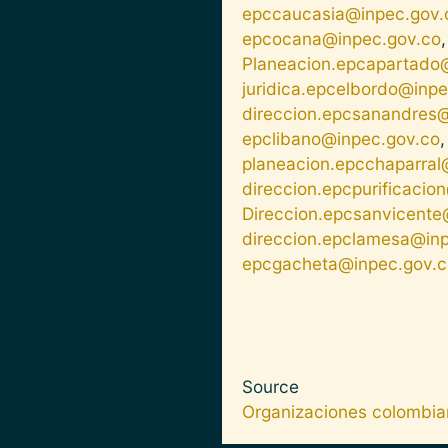
epccaucasia@inpec.gov.
epcocana@inpec.gov.co
Planeacion.epcapartado
juridica.epcelbordo@inp
direccion.epcsanandres
epclibano@inpec.gov.co
planeacion.epcchaparral
direccion.epcpurificacio
Direccion.epcsanvicente
direccion.epclamesa@in
epcgacheta@inpec.gov.c
Source
Organizaciones colombi