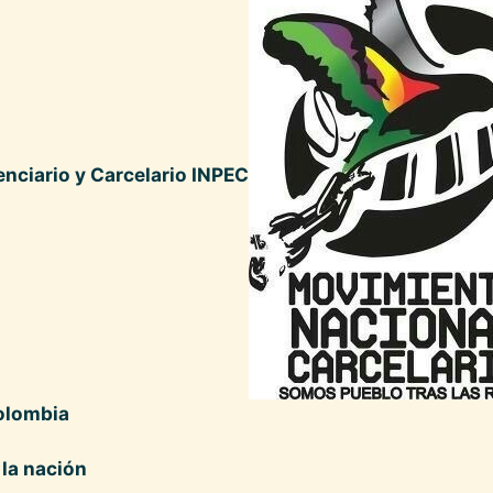
enciario y Carcelario INPEC
olombia
 la nación