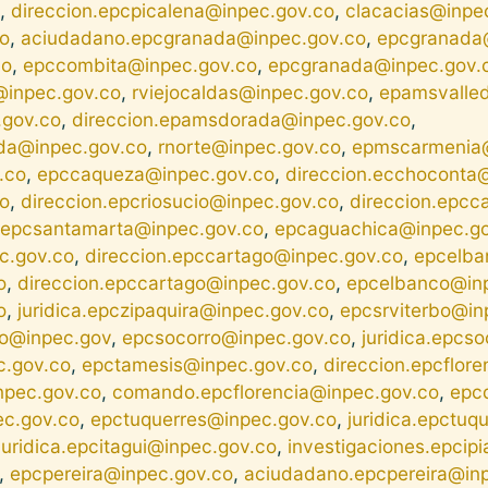
,
direccion.epcpicalena@inpec.gov.co
,
clacacias@inpe
o
,
aciudadano.epcgranada@inpec.gov.co
,
epcgranada
co
,
epccombita@inpec.gov.co
,
epcgranada@inpec.gov.
inpec.gov.co
,
rviejocaldas@inpec.gov.co
,
epamsvalle
gov.co
,
direccion.epamsdorada@inpec.gov.co
,
da@inpec.gov.co
,
rnorte@inpec.gov.co
,
epmscarmenia@
.co
,
epccaqueza@inpec.gov.co
,
direccion.ecchoconta
o
,
direccion.epcriosucio@inpec.gov.co
,
direccion.epcc
epcsantamarta@inpec.gov.co
,
epcaguachica@inpec.go
c.gov.co
,
direccion.epccartago@inpec.gov.co
,
epcelba
o
,
direccion.epccartago@inpec.gov.co
,
epcelbanco@in
o
,
juridica.epczipaquira@inpec.gov.co
,
epcsrviterbo@in
bo@inpec.gov
,
epcsocorro@inpec.gov.co
,
juridica.epcs
.gov.co
,
epctamesis@inpec.gov.co
,
direccion.epcflor
npec.gov.co
,
comando.epcflorencia@inpec.gov.co
,
epc
ec.gov.co
,
epctuquerres@inpec.gov.co
,
juridica.epctuq
juridica.epcitagui@inpec.gov.co
,
investigaciones.epcip
,
epcpereira@inpec.gov.co
,
aciudadano.epcpereira@in