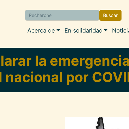
Buscar
Buscar
Navigation princip
Acerca de
En solidaridad
Notici
arar la emergencia
l nacional por COV