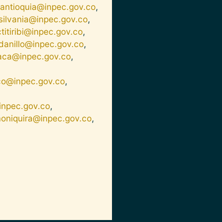
cantioquia@inpec.gov.co
,
silvania@inpec.gov.co
,
itiribi@inpec.gov.co
,
danillo@inpec.gov.co
,
aca@inpec.gov.co
,
co@inpec.gov.co
,
npec.gov.co
,
oniquira@inpec.gov.co
,