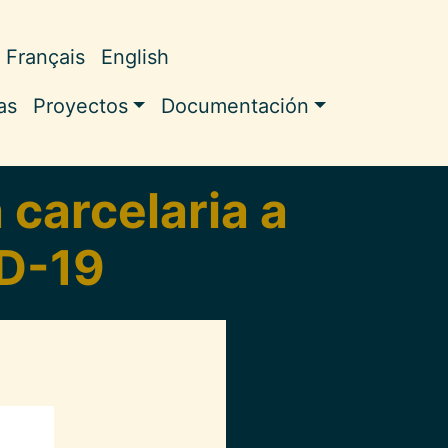
Français
English
ale
as
Proyectos
Documentación
 carcelaria a
ID-19