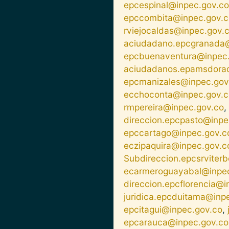
epcespinal@inpec.gov.co
epccombita@inpec.gov.c
rviejocaldas@inpec.gov.
aciudadano.epcgranada@
epcbuenaventura@inpec.
aciudadanos.epamsdora
epcmanizales@inpec.gov
ecchoconta@inpec.gov.c
rmpereira@inpec.gov.co
,
direccion.epcpasto@inpe
epccartago@inpec.gov.c
eczipaquira@inpec.gov.c
Subdireccion.epcsrviter
ecarmeroguayabal@inpec
direccion.epcflorencia@i
juridica.epcduitama@inp
epcitagui@inpec.gov.co
,
epcarauca@inpec.gov.co