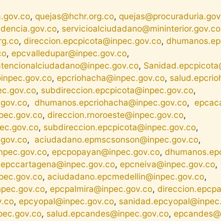
.gov.co
,
quejas@hchr.org.co
,
quejas@procuraduria.gov
dencia.gov.co
,
servicioalciudadano@mininterior.gov.co
rg.co
,
direccion.epcpicota@inpec.gov.co
,
dhumanos.ep
co
,
epcvalledupar@inpec.gov.co
,
atencionalciudadano@inpec.gov.co
,
Sanidad.epcpicota
inpec.gov.co
,
epcriohacha@inpec.gov.co
,
salud.epcri
ec.gov.co
,
subdireccion.epcpicota@inpec.gov.co
,
.gov.co
,
dhumanos.epcriohacha@inpec.gov.co
,
epcac
pec.gov.co
,
direccion.rnoroeste@inpec.gov.co
,
ec.gov.co
,
subdireccion.epcpicota@inpec.gov.co
,
.gov.co
,
aciudadano.epmscsonson@inpec.gov.co
,
npec.gov.co
,
epcpopayan@inpec.gov.co
,
dhumanos.epc
,
epccartagena@inpec.gov.co
,
epcneiva@inpec.gov.co
,
npec.gov.co
,
aciudadano.epcmedellin@inpec.gov.co
,
npec.gov.co
,
epcpalmira@inpec.gov.co
,
direccion.epcp
v.co
,
epcyopal@inpec.gov.co
,
sanidad.epcyopal@inpec
pec.gov.co
,
salud.epcandes@inpec.gov.co
,
epcandes@i