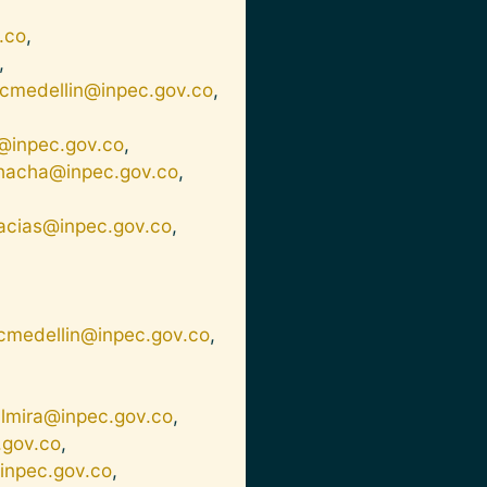
.co
,
,
cmedellin@inpec.gov.co
,
@inpec.gov.co
,
ohacha@inpec.gov.co
,
acias@inpec.gov.co
,
medellin@inpec.gov.co
,
almira@inpec.gov.co
,
.gov.co
,
npec.gov.co
,