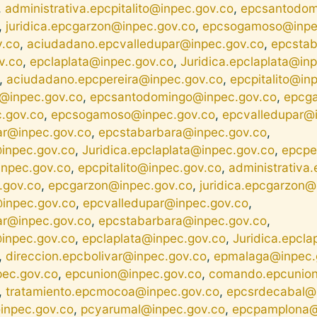
,
administrativa.epcpitalito@inpec.gov.co
,
epcsantodom
,
juridica.epcgarzon@inpec.gov.co
,
epcsogamoso@inpe
v.co
,
aciudadano.epcvalledupar@inpec.gov.co
,
epcstab
v.co
,
epclaplata@inpec.gov.co
,
Juridica.epclaplata@in
,
aciudadano.epcpereira@inpec.gov.co
,
epcpitalito@in
to@inpec.gov.co
,
epcsantodomingo@inpec.gov.co
,
epcga
c.gov.co
,
epcsogamoso@inpec.gov.co
,
epcvalledupar@
ar@inpec.gov.co
,
epcstabarbara@inpec.gov.co
,
inpec.gov.co
,
Juridica.epclaplata@inpec.gov.co
,
epcpe
inpec.gov.co
,
epcpitalito@inpec.gov.co
,
administrativa.
.gov.co
,
epcgarzon@inpec.gov.co
,
juridica.epcgarzon@
npec.gov.co
,
epcvalledupar@inpec.gov.co
,
ar@inpec.gov.co
,
epcstabarbara@inpec.gov.co
,
inpec.gov.co
,
epclaplata@inpec.gov.co
,
Juridica.epcla
,
direccion.epcbolivar@inpec.gov.co
,
epmalaga@inpec.
pec.gov.co
,
epcunion@inpec.gov.co
,
comando.epcunion
,
tratamiento.epcmocoa@inpec.gov.co
,
epcsrdecabal@
inpec.gov.co
,
pcyarumal@inpec.gov.co
,
epcpamplona@