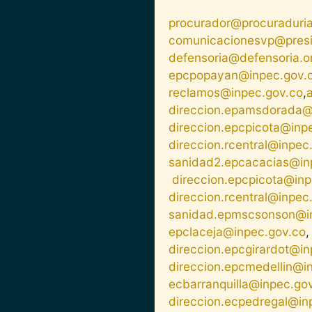
procurador@procuraduria
comunicacionesvp@presi
defensoria@defensoria.o
epcpopayan@inpec.gov.
reclamos@inpec.gov.co
,
direccion.epamsdorada@
direccion.epcpicota@inp
direccion.rcentral@inpec
sanidad2.epcacacias@in
direccion.epcpicota@inp
direccion.rcentral@inpec
sanidad.epmscsonson@i
epclaceja@inpec.gov.co
direccion.epcgirardot@i
direccion.epcmedellin@i
ecbarranquilla@inpec.go
direccion.ecpedregal@in