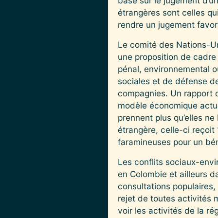
base sur le jugement d’u
étrangères sont celles qui 
rendre un jugement favorab
Le comité des Nations-Uni
une proposition de cadre j
pénal, environnemental ou
sociales et de défense de 
compagnies. Un rapport du
modèle économique actuel.
prennent plus qu’elles n
étrangère, celle-ci reçoi
faramineuses pour un béné
Les conflits sociaux-env
en Colombie et ailleurs d
consultations populaires,
rejet de toutes activités m
voir les activités de la r