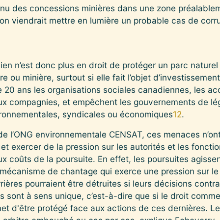
btenu des concessions minières dans une zone préalabl
tion viendrait mettre en lumière un probable cas de corru
n n’est donc plus en droit de protéger un parc naturel
ère ou minière, surtout si elle fait l’objet d’investissem
 20 ans les organisations sociales canadiennes, les a
aux compagnies, et empêchent les gouvernements de lég
nvironnementales, syndicales ou économiques
12
.
de l’ONG environnementale CENSAT, ces menaces n’ont 
et exercer de la pression sur les autorités et les fonctio
aux coûts de la poursuite. En effet, les poursuites agis
mécanisme de chantage qui exerce une pression sur le l
rières pourraient être détruites si leurs décisions contra
sont à sens unique, c’est-à-dire que si le droit commer
et d'être protégé face aux actions de ces dernières. Le