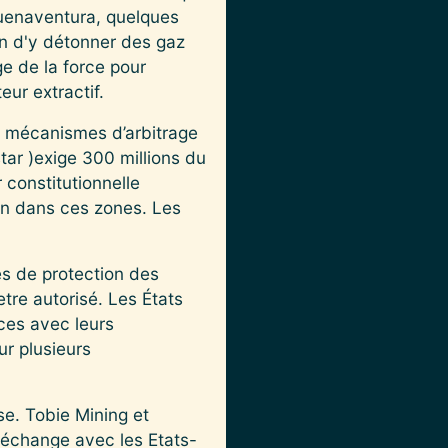
Buenaventura, quelques
fin d'y détonner des gaz
ge de la force pour
eur extractif.
 mécanismes d’arbitrage
ar )exige 300 millions du
 constitutionnelle
on dans ces zones. Les
mes de protection des
tre autorisé. Les États
ces avec leurs
ur plusieurs
se. Tobie Mining et
e-échange avec les Etats-