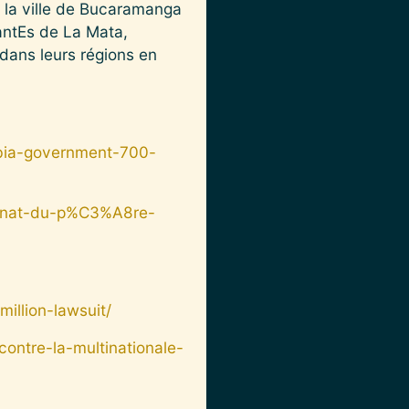
, la ville de Bucaramanga
tantEs de La Mata,
 dans leurs régions en
bia-government-700-
sinat-du-p%C3%A8re-
illion-lawsuit/
contre-la-multinationale-