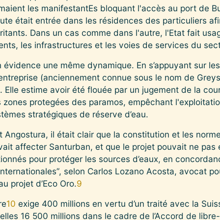
rimaient les manifestantEs bloquant l'accès au port de 
eute était entrée dans les résidences des particuliers a
ritants. Dans un cas comme dans l'autre, l'Etat fait usa
ts, les infrastructures et les voies de services du sect
 évidence une même dynamique. En s’appuyant sur les
’entreprise (anciennement connue sous le nom de Greyst
lle estime avoir été flouée par un jugement de la cour
des zones protegées des paramos, empêchant l'exploitati
tèmes stratégiques de réserve d’eau.
 Angostura, il était clair que la constitution et les nor
it affecter Santurban, et que le projet pouvait ne pas e
tionnés pour protéger les sources d’eaux, en concordan
 internationales”, selon Carlos Lozano Acosta, avocat po
 projet d’Eco Oro.
9
re
10
exige 400 millions en vertu d’un traité avec la Suis
elles 16 500 millions dans le cadre de l’Accord de libr