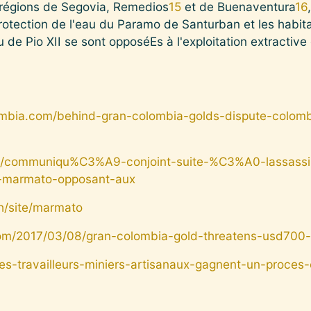
 régions de Segovia, Remedios
15
et de Buenaventura
16
 protection de l'eau du Paramo de Santurban et les habi
de Pio XII se sont opposéEs à l'exploitation extractive
ombia.com/behind-gran-colombia-golds-dispute-colom
tion/communiqu%C3%A9-conjoint-suite-%C3%A0-lassas
-marmato-opposant-aux
ch/site/marmato
om/2017/03/08/gran-colombia-gold-threatens-usd700-m
/des-travailleurs-miniers-artisanaux-gagnent-un-proces-