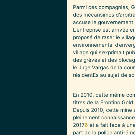
Parmi ces compagnies, G
des mécansimes d’arbitra
accuse le gouvernement c
L'entreprise est arrivée
proposé de raser le villag
environnemental d’envergur
village qui s’exprimait pu
des grèves et des blocag
le Juge Vargas de la cour
résidentEs au sujet de son
En 2010, cette même comp
titres de la Frontino Gol
Depuis 2010, cette mine se
pleinement connaissance à
2017
6
et a fait face à un
part de la police anti-ém