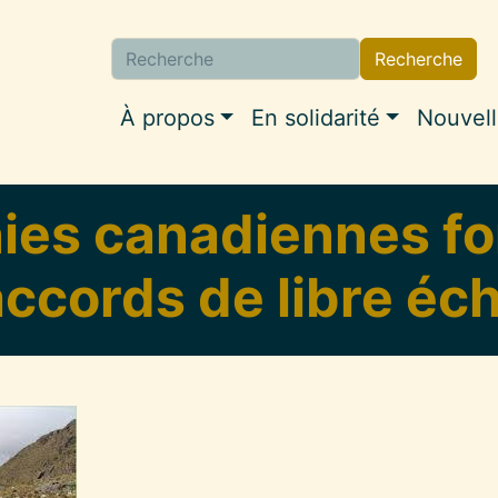
Recherche
Navigation princip
À propos
En solidarité
Nouvel
es canadiennes font
accords de libre éc