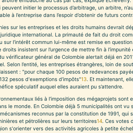
n arbitre embauché au cas par cas, explique Echeverry
peuvent initier le processus d’arbitrage, un arbitre, n’aur
le à l’entreprise dans l’espoir d’obtenir de futurs cont
es sur les entreprises et les droits humains devrait d
uridique international. La primauté de fait du droit com
 sur l’intérêt commun lui-même est remise en question.
droits insistent sur l’urgence de mettre fin à l’impunit
 vérificateur général de Colombie alertait déjá en 2011
 Selon l’entité, les entreprises étrangères, loin de sout
e laissent : "pour chaque 100 pesos de redevances payé
t 132 pesos d'exemptions d’impôts"
13
. Et maintenant, e
fice spéculatif auquel elles auraient pu s’attendre.
ironnementaux liés à l’imposition des mégaprojets sont 
ans le monde. En Colombie déjà 5 municipalités ont vu 
 mécanismes reconnus par la constitution de 1991, qui 
inières et pétrolières sur leurs territoires
14
. Ces votes 
égion s'orienter vers des activités agricoles à petite éche