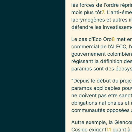
les forces de l'ordre rép
mois plus tôt
7
. L'anti-ém
lacrymogènes et autres ir
défendre les investissemen
Le cas d’Eco Oro
8
met en
commercial de l’ALECC, l
gouvernement colombien. E
régissant la définition 
paramos sont des écosys
“Depuis le début du projet
paramos applicables pouva
ne doivent pas etre sanc
obligations nationales et
communautés opposées au
Autre exemple, la Glenco
Cosigo exigent
11
quant à 