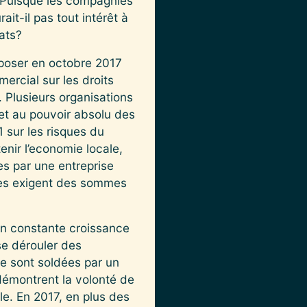
. Puisque les compagnies
ait-il pas tout intérêt à
rats?
époser en octobre 2017
mercial sur les droits
 Plusieurs organisations
é et au pouvoir absolu des
 sur les risques du
enir l’economie locale,
es par une entreprise
lles exigent des sommes
en constante croissance
se dérouler des
se sont soldées par un
démontrent la volonté de
lle. En 2017, en plus des