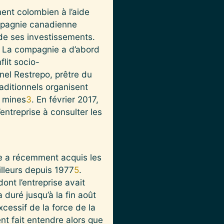
nt colombien à l’aide
mpagnie canadienne
de ses investissements.
e. La compagnie a d’abord
flit socio-
inel Restrepo, prêtre du
raditionnels organisent
s mines
3
. En février 2017,
entreprise à consulter les
e a récemment acquis les
illeurs depuis 1977
5
.
ont l’entreprise avait
duré jusqu’à la fin août
cessif de la force de la
nt fait entendre alors que