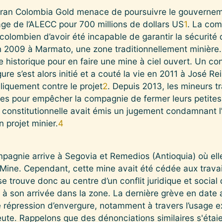
ran Colombia Gold menace de poursuivre le gouverneme
ge de l’ALECC pour 700 millions de dollars US
1
. La co
olombien d’avoir été incapable de garantir la sécurité 
 en 2009 à Marmato, une zone traditionnellement minièr
e historique pour en faire une mine à ciel ouvert. Un con
e s’est alors initié et a couté la vie en 2011 à José Re
bliquement contre le projet
2
. Depuis 2013, les mineurs t
es pour empêcher la compagnie de fermer leurs petite
 constitutionnelle avait émis un jugement condamnant l’
 projet minier.
4
agnie arrive à Segovia et Remedios (Antioquia) où ell
d Mine. Cependant, cette mine avait été cédée aux trava
 trouve donc au centre d’un conflit juridique et social d
 son arrivée dans la zone. La dernière grève en date a 
e répression d’envergure, notamment à travers l’usage ex
eute. Rappelons que des dénonciations similaires s'étaie