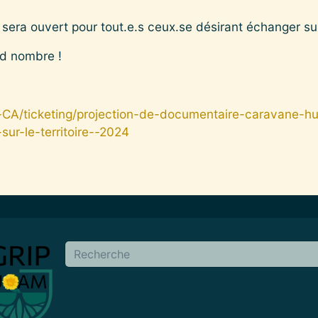
era ouvert pour tout.e.s ceux.se désirant échanger suit
nd nombre !
-CA/ticketing/projection-de-documentaire-caravane-hu
sur-le-territoire--2024
en
Buscar