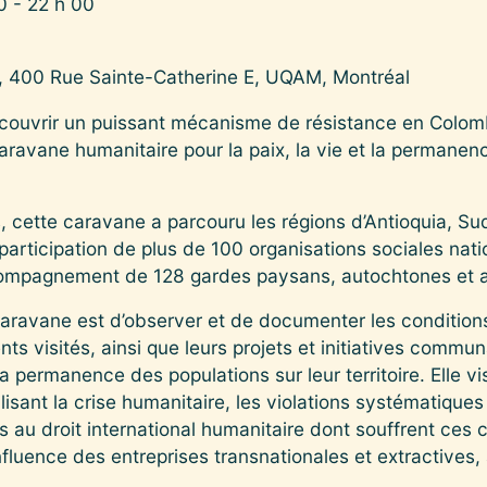
0 - 22 h 00
, 400 Rue Sainte-Catherine E, UQAM, Montréal
couvrir un puissant mécanisme de résistance en Colombi
ravane humanitaire pour la paix, la vie et la permanence 
 cette caravane a parcouru les régions d’Antioquia, Sud
articipation de plus de 100 organisations sociales natio
ccompagnement de 128 gardes paysans, autochtones et 
a caravane est d’observer et de documenter les condition
s visités, ainsi que leurs projets et initiatives commun
 la permanence des populations sur leur territoire. Elle 
bilisant la crise humanitaire, les violations systématiques
ns au droit international humanitaire dont souffrent ces
nfluence des entreprises transnationales et extractives, 