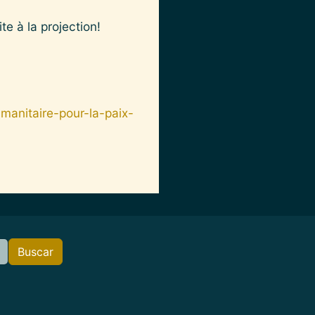
e à la projection!
manitaire-pour-la-paix-
Buscar