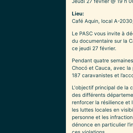
Jeudi 27 février @ 19 h 0
Lieu
Café Aquin, local A-2030
Le PASC vous invite à dé
du documentaire sur la Ca
ce jeudi 27 février.
Pendant quatre semaines,
Chocó et Cauca, avec la p
187 caravanistes et l’a
L'objectif principal de l
des différents département
renforcer la résilience et
les luttes locales en visi
personne et les infractio
dénonce en particulier l’i
ces violations.