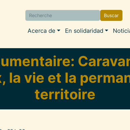
Buscar
Buscar
Navigation princip
Acerca de
En solidaridad
Notici
cumentaire: Carava
x, la vie et la perma
territoire