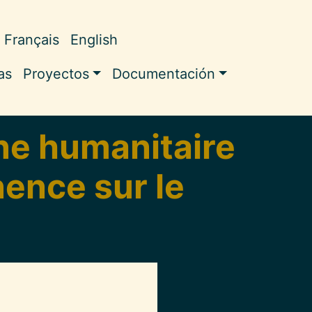
Français
English
ale
as
Proyectos
Documentación
ne humanitaire
nence sur le