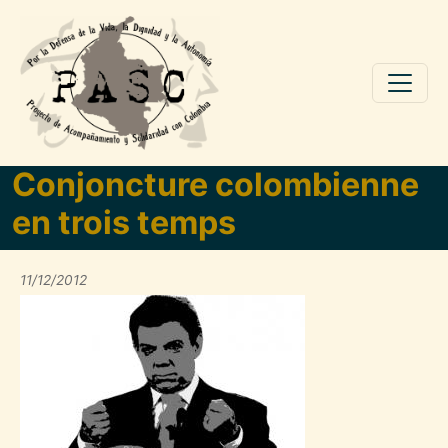
Pasar al contenido principal
Conjoncture colombienne
en trois temps
11/12/2012