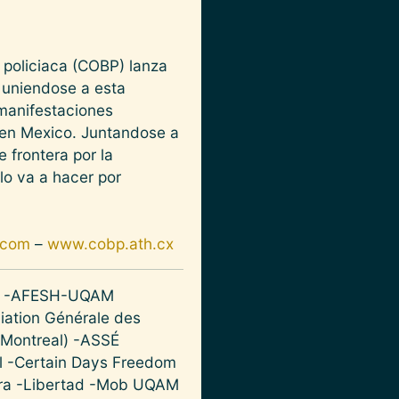
 policiaca (COBP) lanza
, uniendose a esta
manifestaciones
 en Mexico. Juntandose a
 frontera por la
lo va a hacer por
.com
–
www.cobp.ath.cx
ates -AFESH-UQAM
iation Générale des
-Montreal) -ASSÉ
al -Certain Days Freedom
 Otra -Libertad -Mob UQAM