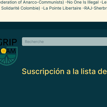
deration of Anarco-Communists) -No One Is Illegal -Le
olidarité Colombie) -La Pointe Libertaire -RAJ-Sherbr
en
Buscar
Suscripción a la lista d