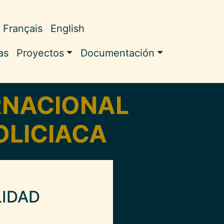
Français
English
ale
as
Proyectos
Documentación
ERNACIONAL
OLICIACA
LIDAD