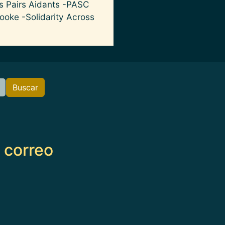
s Pairs Aidants -PASC
ooke -Solidarity Across
Buscar
e correo