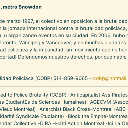
7h, métro Snowdon
e marzo 1997, el colectivo en oposicion a la brutalidad
n la jornada internacional contra la brutalidad policiaca
l u organizando eventos en su ciudad. En 2006, hubo 
 Toronto, Winnipeg y Vancouver, y en muchas ciudades
idad policiaca y la impunidad, un movimiento que no tiene
a libertad! Defendemos nuestros derechos, por que nadie 
talidad Policiaca (COBP) 514-859-9065 –
cobp@hotmail
ed to Police Brutality (COBP) -Anticapitalist Ass Pir
 des ÉtudiantEs de Sciences Humaines) -AGECVM (Assoc
Vieux Montréal) -Anarchist Black Cross-Montreal (ABC
lidarité Syndicale Étudiante) -Block the Empire-Montre
alendar Collective -DIRA -Haïti Action Montréal -Ici La