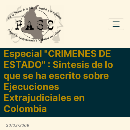
Pasar al contenido principal
Especial "CRIMENES DE
ESTADO" : Sintesis de lo
que se ha escrito sobre
Ejecuciones
Extrajudiciales en
Colombia
30/03/2009