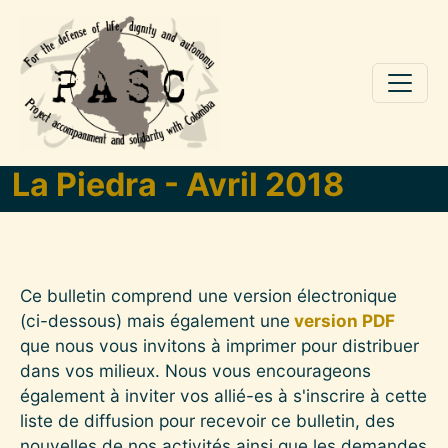
Skip to main content
La Piedra - Avril 2018
Ce bulletin comprend une version électronique
(ci-dessous) mais également une
version PDF
que nous vous invitons à imprimer pour distribuer
dans vos milieux. Nous vous encourageons
également à inviter vos allié-es à s'inscrire à cette
liste de diffusion pour recevoir ce bulletin, des
nouvelles de nos activités ainsi que les demandes