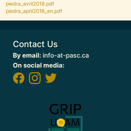
Document
piedra_avril2018.pdf
Document
piedra_april2018_en.pdf
Contact Us
By email:
info-at-pasc.ca
On social media:
Image