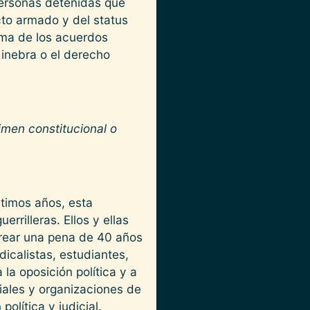
 personas detenidas que
cto armado y del status
cima de los acuerdos
Ginebra o el derecho
gimen constitucional o
ltimos años, esta
rilleras. Ellos y ellas
rrear una pena de 40 años
ndicalistas, estudiantes,
la oposición política y a
iales y organizaciones de
olítica y judicial.