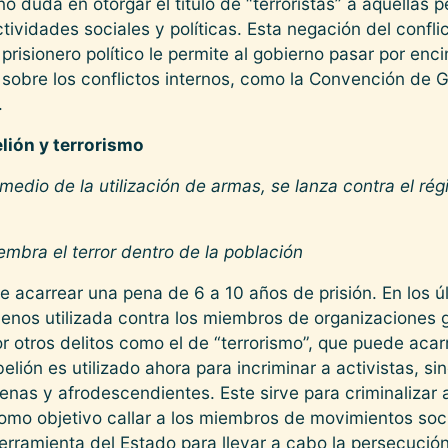
 no duda en otorgar el título de “terroristas” a aquellas
tividades sociales y políticas. Esta negación del confli
 prisionero político le permite al gobierno pasar por en
 sobre los conflictos internos, como la Convención de 
.
lión y terrorismo
medio de la utilización de armas, se lanza contra el ré
embra el terror dentro de la población
de acarrear una pena de 6 a 10 años de prisión. En los ú
os utilizada contra los miembros de organizaciones guer
r otros delitos como el de “terrorismo”, que puede aca
ebelión es utilizado ahora para incriminar a activistas, si
enas y afrodescendientes. Este sirve para criminalizar a 
 como objetivo callar a los miembros de movimientos soc
herramienta del Estado para llevar a cabo la persecución p