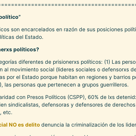
=========================================
político”
íticos son encarcelados en razón de sus posiciones polí
líticas del Estado.
nerxs políticos?
gorías diferentes de prisionerxs políticos: (1) Las pers
 al movimiento social (lideres sociales o defensorxs d
as por el Estado porque habitan en regiones y barrios po
, las personas que pertenecen a grupos guerrilleros.
aridad con Presos Políticos (CSPP), 60% de lxs detenidx
ien sindicalistas, defensoras y defensores de derech
 etc.
cial NO es delito
denuncia la criminalización de los lide