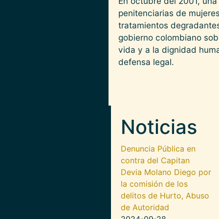
En octubre del 2001, una C
penitenciarias de mujere
tratamientos degradantes
gobierno colombiano sobr
vida y a la dignidad huma
defensa legal.
Noticias
Denuncia Pública en
contra del Capitan
Devia Molano Diego por
la comisión de los
delitos de Hurto, Abuso
de Autoridad
2024-09-28