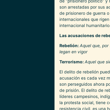
de “prisionero político” y
son arrestadas por sus ac
de prisionero de guerra o
internacionales que rigen
internacional humanitario
Las acusaciones de rebe
Rebelión:
Aquel que, por 
legan en vigor
Terrorismo:
Aquel que si
El delito de rebelión pue
acusación es cada vez men
son perseguidos ahora po
de prisión. El delito de r
líderes campesinos, indíg
la protesta social, tiene
resistencia civil, es una 