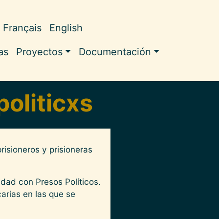
Français
English
ale
as
Proyectos
Documentación
politicxs
risioneros y prisioneras
dad con Presos Políticos.
carias en las que se