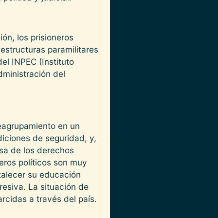
ión, los prisioneros
estructuras paramilitares
el INPEC (Instituto
dministración del
 reagrupamiento en un
diciones de seguridad, y,
nsa de los derechos
eros políticos son muy
talecer su educación
presiva. La situación de
rcidas a través del país.