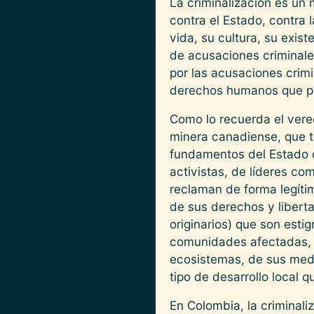
La criminalización es un
contra el Estado, contra
vida, su cultura, su exis
de acusaciones criminales
por las acusaciones crimi
derechos humanos que pued
Como lo recuerda el vered
minera canadiense, que t
fundamentos del Estado d
activistas, de líderes c
reclaman de forma legítim
de sus derechos y liber
originarios) que son esti
comunidades afectadas, r
ecosistemas, de sus medio
tipo de desarrollo local 
En Colombia, la criminali