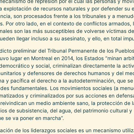
 mecanismo de represión por el cual las personas y mov
 la explotación de recursos naturales y por defender s
tencia, son procesados frente a los tribunales y a menud
. Por otro lado, en el contexto de conflictos armados,
nales son las más susceptibles de volverse víctimas de 
en llegar incluso a su asesinato, y ello, en total imp
icto preliminar del Tribunal Permanente de los Pueblos 
uvo lugar en Montreal en 2014, los Estados “minan arbi
emocrático y social, criminalizan directamente la activ
omunitarios y defensores de derechos humanos y del m
a y pacífica el derecho a la autodeterminación, que se
tades fundamentales. Los movimientos sociales (a men
gmatizados y criminalizados por sus acciones en defensa 
eivindican un medio ambiente sano, la protección de la
s de subsistencia, del agua, del patrimonio cultural y 
que se va poner en marcha”.
zación de los liderazgos sociales es un mecanismo utili