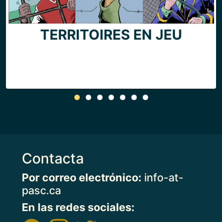
CAPITALISMO DE VIGILANCIA
NOTRE SOLIDARITÉ : UN
SOLIDARIDAD CON LXS
PROYECTOS PASADOS
DES-TERRES-MINÉES
TERRITOIRES EN JEU
BENEFICIARIOS
CANADIENSES DE LA GUERRA
TERRITOIRE À DÉCOLONISER
Y 4TA REVOLUCIÓN
PRESXS POLITICXS
INDUSTRIAL
Contacta
Por correo electrónico:
info-at-
pasc.ca
En las redes sociales: