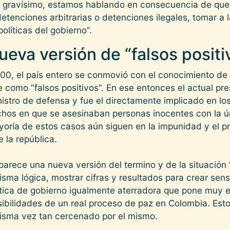
 gravísimo, estamos hablando en consecuencia de que 
tenciones arbitrarias o detenciones ilegales, tomar a l
políticas del gobierno”.
ueva versión de “falsos positi
00, el país entero se conmovió con el conocimiento de 
 como “falsos positivos”. En ese entonces el actual pr
istro de defensa y fue el directamente implicado en lo
chos en que se asesinaban personas inocentes con la ú
ayoría de estos casos aún siguen en la impunidad y el p
e la república.
arece una nueva versión del termino y de la situación “f
sma lógica, mostrar cifras y resultados para crear sen
lítica de gobierno igualmente aterradora que pone muy e
sibilidades de un real proceso de paz en Colombia. Est
 misma vez tan cercenado por el mismo.