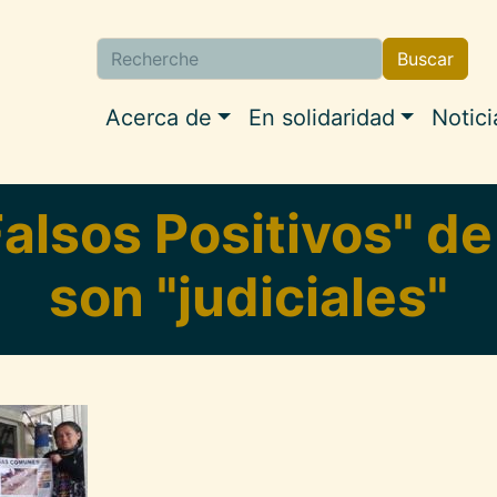
Buscar
Buscar
Navigation princip
Acerca de
En solidaridad
Notici
Falsos Positivos" de
son "judiciales"