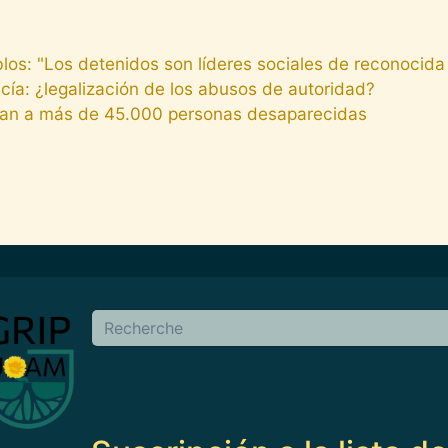
os: "Los detenidos son líderes sociales de reconocida 
cía: ¿legalización de los abusos de autoridad?
an a más de 45.000 personas desaparecidas
en
Buscar