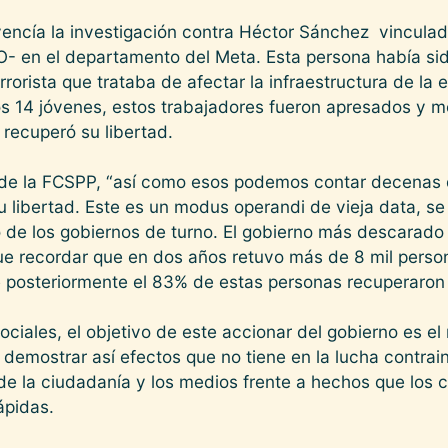
vencía la investigación contra Héctor Sánchez vinculado
- en el departamento del Meta. Esta persona había si
orista que trataba de afectar la infraestructura de la 
 los 14 jóvenes, estos trabajadores fueron apresados y 
 recuperó su libertad.
 de la FCSPP, “así como esos podemos contar decenas 
u libertad. Este es un modus operandi de vieja data, s
o de los gobiernos de turno. El gobierno más descarado 
ue recordar que en dos años retuvo más de 8 mil perso
posteriormente el 83% de estas personas recuperaron s
ociales, el objetivo de este accionar del gobierno es el
y demostrar así efectos que no tiene en la lucha contra
n de la ciudadanía y los medios frente a hechos que lo
ápidas.