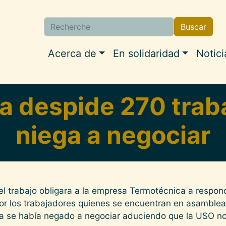
Buscar
Buscar
Navigation princip
Acerca de
En solidaridad
Notici
 despide 270 trab
niega a negociar
el trabajo obligara a la empresa Termotécnica a respond
por los trabajadores quienes se encuentran en asambl
 se había negado a negociar aduciendo que la USO no 