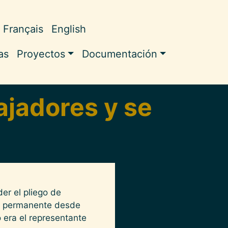
Français
English
ale
as
Proyectos
Documentación
ajadores y se
er el pliego de
ea permanente desde
era el representante