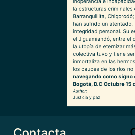
inoperancia e incapacidad
la estructuras criminales
Barranquillita, Chigoro
han sufrido un atentado,
integridad personal. Su 
el Jiguamiandó, entre el d
la utopía de eternizar má
colectiva tuvo y tiene sen
inmortaliza en las hermo
los cauces de los ríos no
navegando como signo d
Bogotá, D.C Octubre 15
Author
Justicia y paz
Contacta
Imag