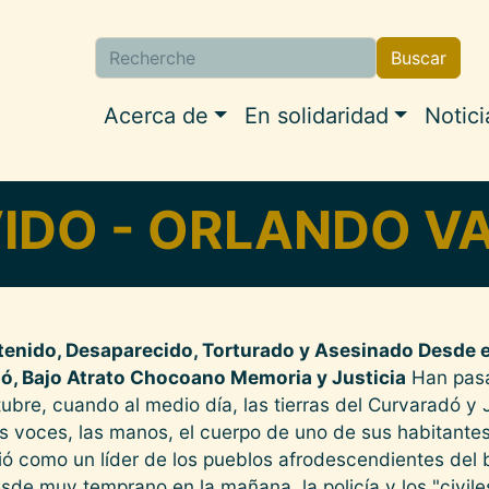
Buscar
Buscar
Navigation princip
Acerca de
En solidaridad
Notici
VIDO - ORLANDO V
ido, Desaparecido, Torturado y Asesinado Desde el
ó, Bajo Atrato Chocoano Memoria y Justicia
Han pasa
tubre, cuando al medio día, las tierras del Curvaradó 
as voces, las manos, el cuerpo de uno de sus habitantes
ó como un líder de los pueblos afrodescendientes del b
 muy temprano en la mañana, la policía y los "civile