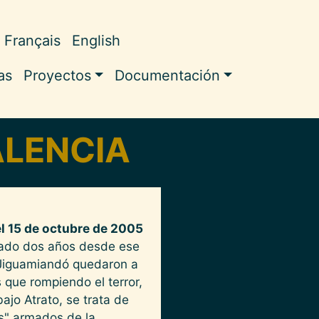
Français
English
ale
as
Proyectos
Documentación
ALENCIA
 15 de octubre de 2005
do dos años desde ese
y Jiguamiandó quedaron a
 que rompiendo el terror,
ajo Atrato, se trata de
s" armados de la