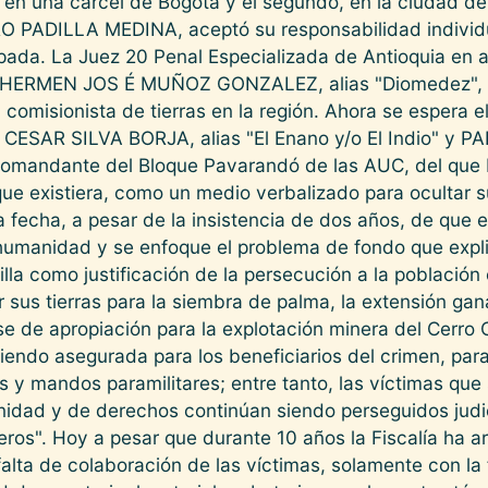
 en una cárcel de Bogotá y el segundo, en la ciudad de
RO PADILLA MEDINA, aceptó su responsabilidad individu
ipada. La Juez 20 Penal Especializada de Antioquia en
a HERMEN JOS É MUÑOZ GONZALEZ, alias "Diomedez", v
comisionista de tierras en la región. Ahora se espera el
IO CESAR SILVA BORJA, alias "El Enano y/o El Indio" 
, comandante del Bloque Pavarandó de las AUC, del qu
ue existiera, como un medio verbalizado para ocultar s
fecha, a pesar de la insistencia de dos años, de que en
umanidad y se enfoque el problema de fondo que explic
illa como justificación de la persecución a la población
 sus tierras para la siembra de palma, la extensión gan
se de apropiación para la explotación minera del Cerro C
endo asegurada para los beneficiarios del crimen, para 
s y mandos paramilitares; entre tanto, las víctimas que
gnidad y de derechos continúan siendo perseguidos ju
illeros". Hoy a pesar que durante 10 años la Fiscalía ha
lta de colaboración de las víctimas, solamente con la fi