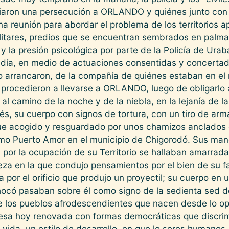
iciaron una persecución a ORLANDO y quiénes junto con é
a reunión para abordar el problema de los territorios a
ilitares, predios que se encuentran sembrados en palma.
 y la presión psicológica por parte de la Policía de Ur
o día, en medio de actuaciones consentidas y concertada
 lo arrancaron, de la compañía de quiénes estaban en e
 procedieron a llevarse a ORLANDO, luego de obligarlo 
 al camino de la noche y de la niebla, en la lejanía de 
ués, su cuerpo con signos de tortura, con un tiro de a
fue acogido y resguardado por unos chamizos anclados e
o Puerto Amor en el municipio de Chigorodó. Sus mano
 por la ocupación de su Territorio se hallaban amarrada
za en la que condujo pensamientos por el bien de su f
por el orificio que produjo un proyectil; su cuerpo en 
ocó pasaban sobre él como signo de la sedienta sed de 
e los pueblos afrodescendientes que nacen desde lo opr
resa hoy renovada con formas democráticas que discri
ida, un estilo de desarrollo, en que lo seres humanos,