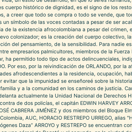
cuerpo histórico de dignidad, es el signo de los restos
os, a creer que todo se compra o todo se vende, que to
 un símbolo de las voces contadas a pesar de ser acall
ia de la existencia afrocolombiana a pesar del crimen, e
evo colonizador; es la creación del cuerpo colectivo, 
cación del pensamiento, de la sensibilidad. Para nadie e
tre empresarios palmicultores, miembros de la Fuerza P
tar, ha permitido todo tipo de actos delincuenciales, ind
 Por eso, por la reivindicación de ORLANDO, por la afi
des afrodescendientes a la residencia, ocupación, hab
por evitar que la impunidad se enseñoreé sobre la histori
familia y a la comunidad en los caminos de justicia. C
adelanta actualmente la Unidad Nacional de Derechos H
n contra de dos policías, el capitán EDWIN HARVEY AR
SÉ CABRERA JIMÉNEZ y dos miembros del Bloque Elm
 Colombia, AUC, HORACIO RESTREPO URREGO, alias "H
ógenes Daza” ARROYO y RESTREPO se encuentran co