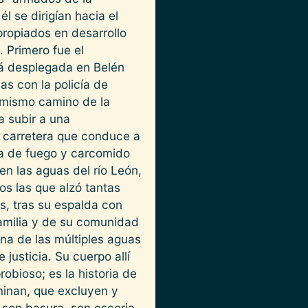
l se dirigían hacia el
propiados en desarrollo
 Primero fue el
abá desplegada en Belén
s con la policía de
l mismo camino de la
a subir a una
la carretera que conduce a
rma de fuego y carcomido
n las aguas del río León,
s las que alzó tantas
s, tras su espalda con
amilia y de su comunidad
una de las múltiples aguas
justicia. Su cuerpo allí
obioso; es la historia de
minan, que excluyen y
 son basura, son escoria.