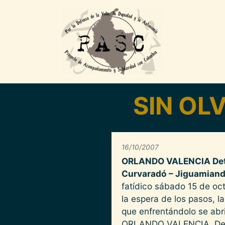
Pasar al contenido principal
SIN OL
16/10/2007
ORLANDO VALENCIA Deten
Curvaradó – Jiguamiand
fatídico sábado 15 de oc
la espera de los pasos, l
que enfrentándolo se abri
ORLANDO VALENCIA. Desde