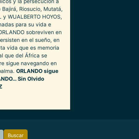
nicos y la persecución a
 Bajirá, Riosucio, Mutatá,
IGUEL y WUALBERTO HOYOS,
madas para su vida e
 y ORLANDO sobreviven en
Persisten en el sueño, en
esta vida que es memoria
al que del África se
bre sigue navegando en
 palma.
ORLANDO sigue
ANDO… Sin Olvido
Z
Buscar