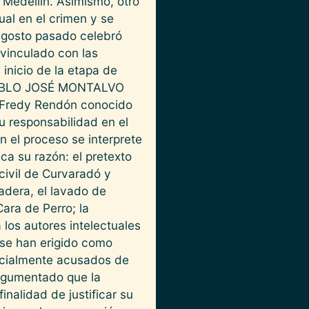
 Medellín. Asimismo, otro
al en el crimen y se
 agosto pasado celebró
inculado con las
 inicio de la etapa de
y PABLO JOSÉ MONTALVO
e Fredy Rendón conocido
u responsabilidad en el
 el proceso se interprete
a su razón: el pretexto
 civil de Curvaradó y
adera, el lavado de
ara de Perro; la
los autores intelectuales
 se han erigido como
dicialmente acusados de
 argumentado que la
nalidad de justificar su