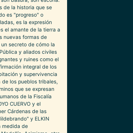
 de la historia que se
do es "progreso" o
adas, es la expresión
s el amante de la tierra a
las nuevas formas de
s un secreto de cómo la
ública y aliados civiles
ignantes y ruines como el
rmación integral de los
itación y supervivencia
a de los pueblos tribales,
aminos que se expresan
umanos de la Fiscalía
ROYO CUERVO y el
er Cárdenas de las
ildebrando" y ELKIN
n medida de