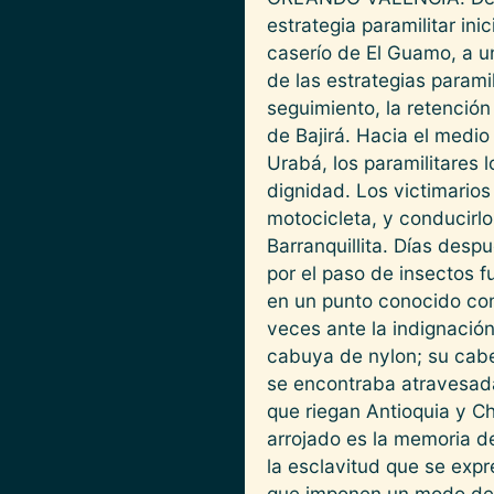
estrategia paramilitar in
caserío de El Guamo, a un
de las estrategias param
seguimiento, la retención
de Bajirá. Hacia el medi
Urabá, los paramilitares
dignidad. Los victimarios
motocicleta, y conducirlo
Barranquillita. Días desp
por el paso de insectos 
en un punto conocido com
veces ante la indignación
cabuya de nylon; su cabe
se encontraba atravesada 
que riegan Antioquia y Ch
arrojado es la memoria d
la esclavitud que se exp
que imponen un modo de v