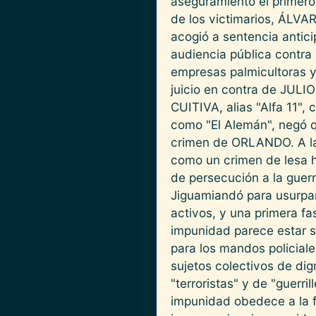
aseguramiento el primero
de los victimarios, ÁLVA
acogió a sentencia antic
audiencia pública contr
empresas palmicultoras y 
juicio en contra de JUL
CUITIVA, alias "Alfa 11"
como "El Alemán", negó q
crimen de ORLANDO. A la 
como un crimen de lesa h
de persecución a la guerr
Jiguamiandó para usurpar
activos, y una primera fa
impunidad parece estar si
para los mandos policiale
sujetos colectivos de di
"terroristas" y de "guerr
impunidad obedece a la fa