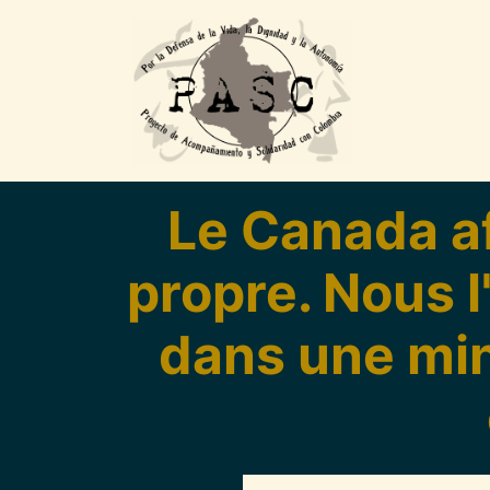
Pasar al contenido principal
Le Canada af
propre. Nous l
dans une min