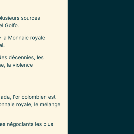
plusieurs sources
l Golfo.
 la Monnaie royale
l.
 des décennies, les
e, la violence
nada, l'or colombien est
onnaie royale, le mélange
les négociants les plus