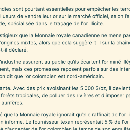
ndies sont pourtant essentielles pour empêcher les terro
llueurs de vendre leur or sur le marché officiel, selon 
e, spécialisée dans le traçage de l'or illicite.
restigieux que la Monnaie royale canadienne ne mène pas
d'origines mixtes, alors que cela suggère-t-il sur la cha
-il déclaré.
’industrie assurent au public qu’ils écartent l’or miné il
nt, mais ces promesses reposent parfois sur des interp
n dit que l’or colombien est nord-américain.
rtante. Avec des prix avoisinant les 5 000 $/oz, il devie
forêts tropicales, de polluer des rivières et d'imposer p
s aurifères.
ue la Monnaie royale ignorait qu’elle raffinait de l'or l
 informe. Le fournisseur texan représentait 5 % de l'or b
é d'accepter de l'or colombien le temps de son enquêt