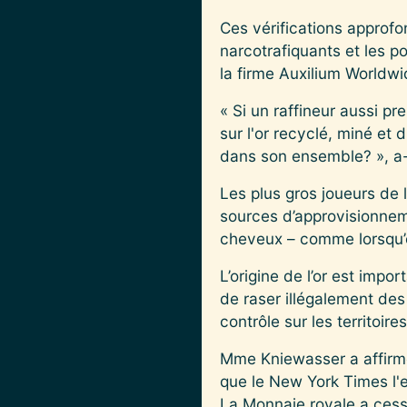
Ces vérifications approfo
narcotrafiquants et les po
la firme Auxilium Worldwid
« Si un raffineur aussi p
sur l'or recyclé, miné et 
dans son ensemble? », a-t
Les plus gros joueurs de l
sources d’approvisionneme
cheveux – comme lorsqu’o
L’origine de l’or est impo
de raser illégalement des 
contrôle sur les territoire
Mme Kniewasser a affirmé q
que le New York Times l'en
La Monnaie royale a cess