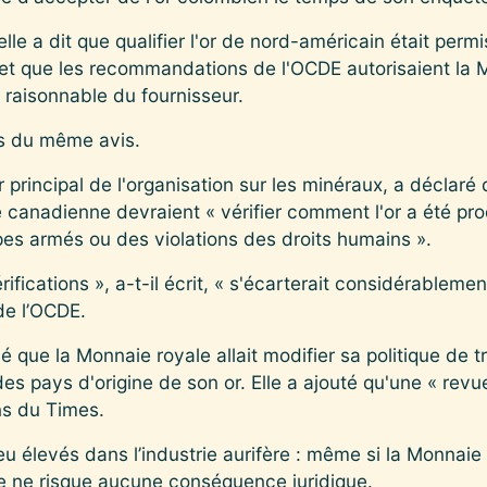
lle a dit que qualifier l'or de nord-américain était permi
e, et que les recommandations de l'OCDE autorisaient la 
e raisonnable du fournisseur.
as du même avis.
 principal de l'organisation sur les minéraux, a déclaré
anadienne devraient « vérifier comment l'or a été produ
pes armés ou des violations des droits humains ».
fications », a-t-il écrit, « s'écarterait considérablement 
e l’OCDE.
que la Monnaie royale allait modifier sa politique de t
s pays d'origine de son or. Elle a ajouté qu'une « revue
ns du Times.
eu élevés dans l’industrie aurifère : même si la Monnaie
e ne risque aucune conséquence juridique.