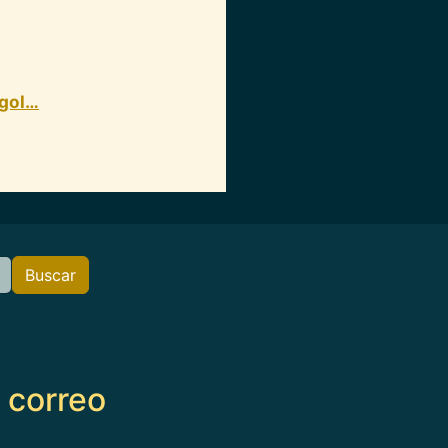
-gol…
Buscar
e correo