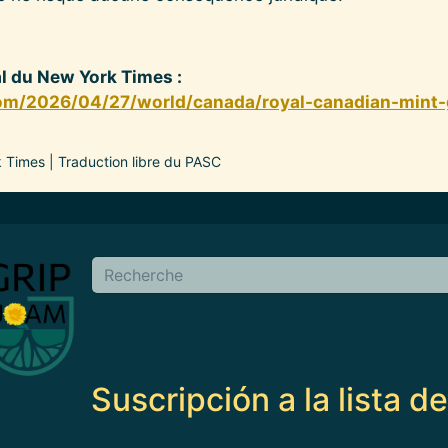
nal du New York Times :
om/2026/04/27/world/canada/royal-canadian-mint
 Times | Traduction libre du PASC
en
Buscar
Suscripción a la lista d