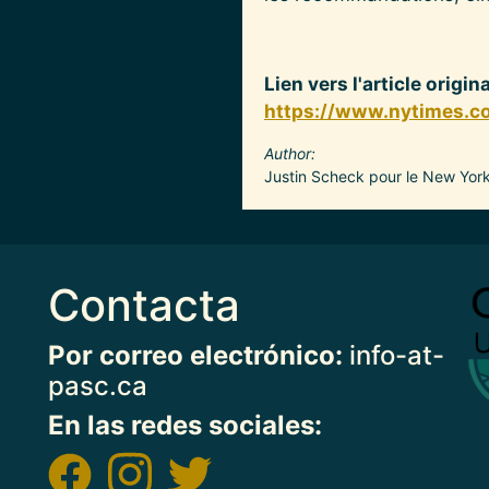
Lien vers l'article origi
https://www.nytimes.c
Author
Justin Scheck pour le New York
Contacta
Imag
Por correo electrónico:
info-at-
pasc.ca
En las redes sociales: