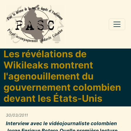
Aller au contenu principal
Les révélations de
Wikileaks montrent
l'agenouillement du
gouvernement colombien
devant les États-Unis
30/03/2011
Interview avec le vidéojournaliste colombien
Jorge Enrique Botero
Quelle première lecture