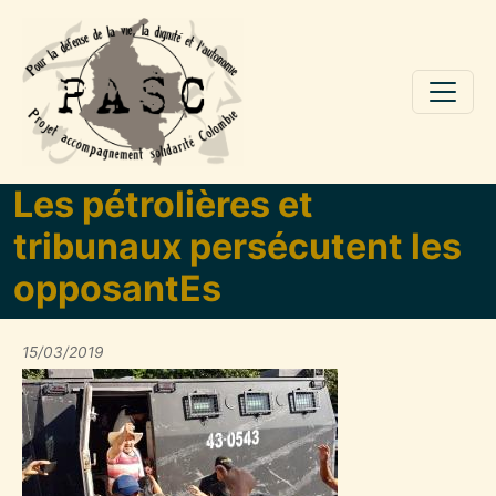
Aller au contenu principal
Les pétrolières et
tribunaux persécutent les
opposantEs
15/03/2019