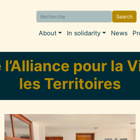
Search
Search
Navigation princi
About
In solidarity
News
Pr
’Alliance pour la Vi
les Territoires