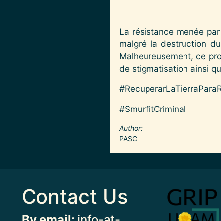
La résistance menée par l
malgré la destruction du
Malheureusement, ce proc
de stigmatisation ainsi qu
#RecuperarLaTierraPara
#SmurfitCriminal
Author
PASC
Contact Us
Image
By email:
info-at-