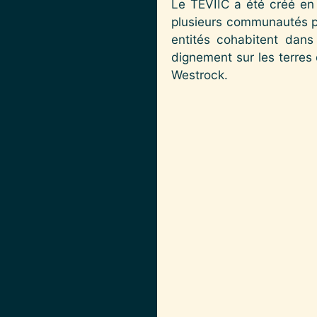
Le TEVIIC a été créé en
plusieurs communautés pa
entités cohabitent dans
dignement sur les terres 
Westrock.
Image