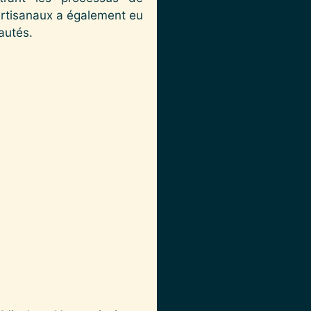
 artisanaux a également eu
autés.