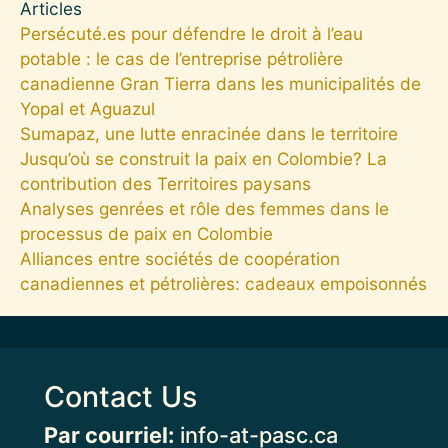
Articles
Persécuté.es pour défendre le droit à l’eau
potable : le cas de l’entreprise pétrolière
canadienne Gran Tierra dans les municipalités de
Yopal et Aguazul
Sumapaz, une lutte enracinée dans le territoire
Jusqu’où se construit la paix en Colombie? La
contribution des Territoires paysans
Analyses genrées et rôle des femmes dans le
processus de paix en Colombie
Alliances entre sociétés de coopération
canadiennes et pétrolières: cadeaux empoisonnés
Contact Us
Par courriel:
info-at-pasc.ca