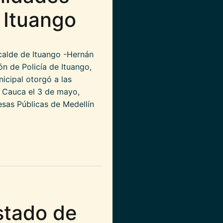
 Ituango
alcalde de Ituango -Hernán
ón de Policía de Ituango,
icipal otorgó a las
o Cauca el 3 de mayo,
sas Públicas de Medellín
as por Hidroituango en Ituango
stado de