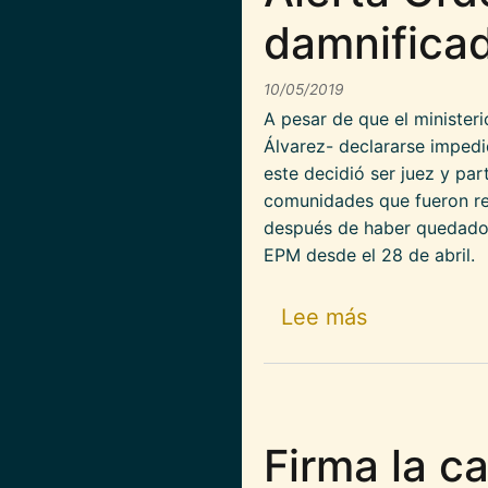
damnificad
10/05/2019
A pesar de que el ministeri
Álvarez- declararse impedid
este decidió ser juez y pa
comunidades que fueron res
después de haber quedado 
EPM desde el 28 de abril.
sobre Alert
Lee más
Firma la c