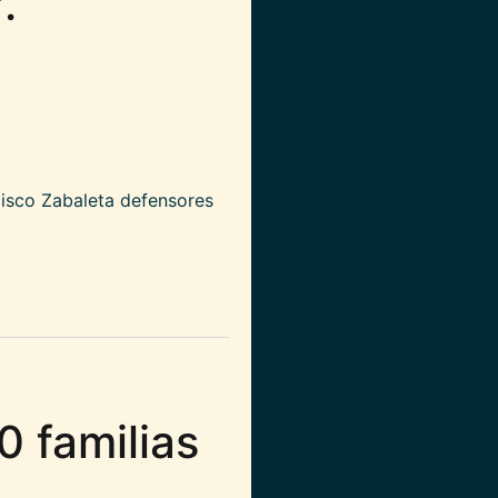
.
cisco Zabaleta defensores
eblos en el Sur de Bolivar.
0 familias