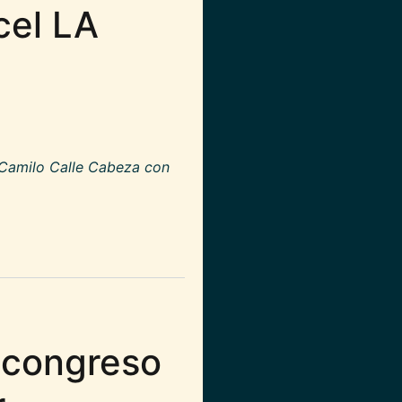
cel LA
 Camilo Calle Cabeza con
ente sin atención en Carcel LA PICOTA
l congreso