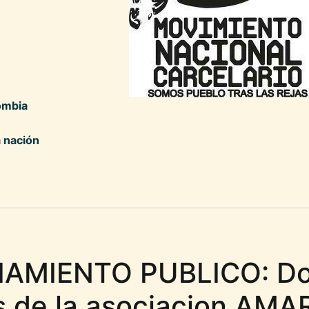
ombia
a nación
be declarar la emergencia carcelaria a nivel n
AMIENTO PUBLICO: Do
s de la asociacion AMA