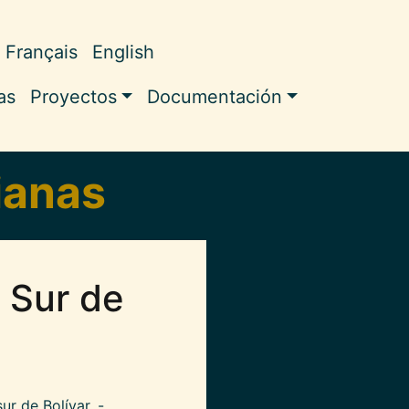
Français
English
ale
as
Proyectos
Documentación
ianas
l Sur de
ur de Bolívar, -