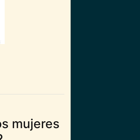
acional por COVID-19
s mujeres
R