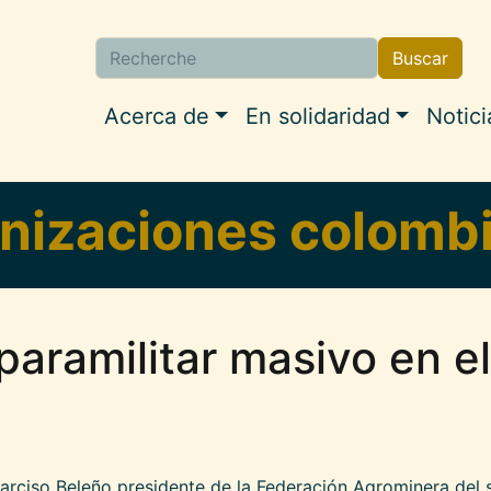
Buscar
Buscar
Navigation princip
Acerca de
En solidaridad
Notici
nizaciones colomb
paramilitar masivo en e
Narciso Beleño presidente de la Federación Agrominera del s