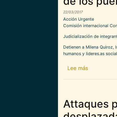
de los pueb
22/03/2017
Acción Urgente
Comisión internacional Co
Judicialización de integran
Detienen a Milena Quiroz, 
humanos y lideres.as socia
sobre Judic
Lee más
Attaques p
desplazad