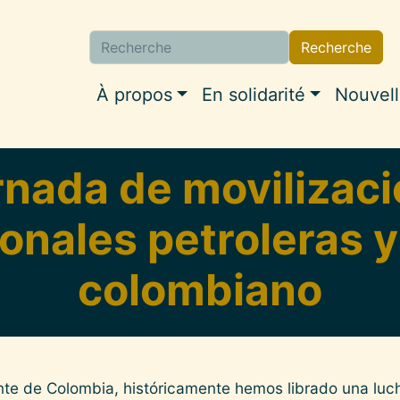
Recherche
Navigation princip
À propos
En solidarité
Nouvel
nada de movilizació
onales petroleras y
colombiano
ente de Colombia, históricamente hemos librado una luch