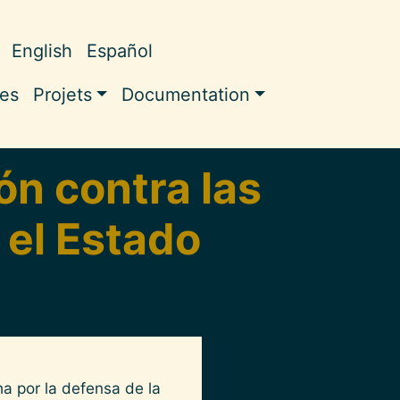
English
Español
ale
les
Projets
Documentation
n contra las
 el Estado
a por la defensa de la