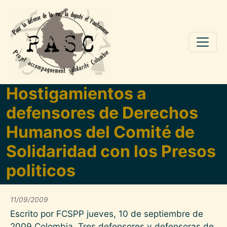
Aller au contenu principal
Hostigamientos a
defensores de Derechos
Humanos del Comité de
Solidaridad con los Presos
politicos
11/09/2009
Escrito por FCSPP jueves, 10 de septiembre de
2009 Colombia. Tres defensores y defensoras de