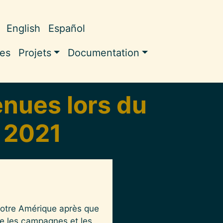
English
Español
ale
les
Projets
Documentation
enues lors du
 2021
notre Amérique après que
ue les campagnes et les