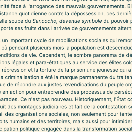
ignité face à l'arrogance des mauvais gouvernements. Bie
ésistance quotidienne contre la dépossession, ces derniè
nelle soupe du
Sancocho,
devenue symbole
du pouvoir p
porte ses fruits dans l'arrivée de gouvernements alterna
un important cycle de mobilisations sociales qui remon
, où pendant plusieurs mois la population est descendue
onditions de vie. Cependant, le sombre panorama de dé
utions légales et para-étatiques au service des élites c
 répression et la torture de la prison une jeunesse qui a
La criminalisation a été la marque permanente du traite
t que de répondre aux justes revendications du peuple org
s en action pour entreprendre des processus de persécu
marades. Ce n'est pas nouveau. Historiquement, l'État 
t des montages judiciaires et fait de la contestation s
ail des organisations sociales, non seulement pour tenter
oits humains et des territoires, mais aussi pour intimi
rticipation politique engagée dans la transformation socia