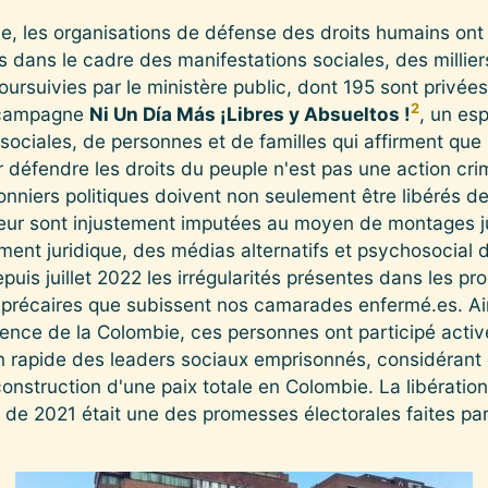
le, les organisations de défense des droits humains on
 dans le cadre des manifestations sociales, des millie
ursuivies par le ministère public, dont 195 sont privées 
2
a campagne
Ni Un Día Más ¡Libres y Absueltos !
, un es
 sociales, de personnes et de familles qui affirment que
r défendre les droits du peuple n'est pas une action crim
onniers politiques doivent non seulement être libérés de
eur sont injustement imputées au moyen de montages ju
ent juridique, des médias alternatifs et psychosocial 
puis juillet 2022 les irrégularités présentes dans les pro
e précaires que subissent nos camarades enfermé.es. Ai
dence de la Colombie, ces personnes ont participé act
n rapide des leaders sociaux emprisonnés, considérant qu
construction d'une paix totale en Colombie. La libérati
 de 2021 était une des promesses électorales faites pa