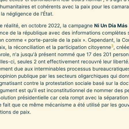
 humanitaires et cohérents avec la paix pour les camar
la négligence de l'État.
une réalité, en octobre 2022, la campagne
Ni Un Día Más
nce de la république avec des informations complètes 
on comme « porte-parole de la paix ».
Cependant, la Com
3
ix, la réconciliation et la participation citoyenne
, créé
arole, n'a jusqu'à présent nommé que 17 des 201 perso
les-ci, seules 2 ont effectivement recouvré leur liberté
ement due aux interminables processus bureaucratiques,
'opinion publique par les secteurs oligarchiques qui d
igmatisant contre la protestation sociale basé sur la doc
 argument est qu'il est inconstitutionnel de nommer des
solution présidentielle car cela rompt avec la séparatio
le fait que ce même mécanisme a été utilisé par les g
tions de paix.