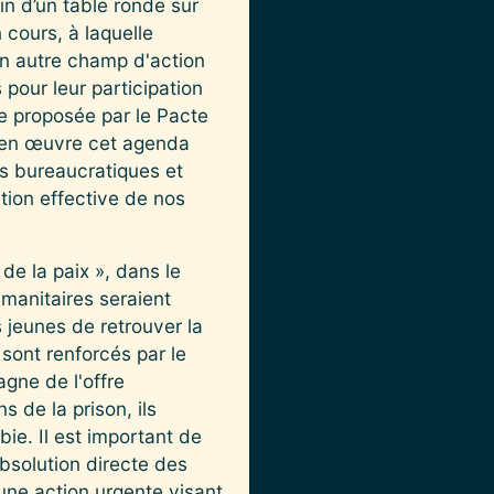
in d’un table ronde sur
 cours, à laquelle
Un autre champ d'action
 pour leur participation
le proposée par le Pacte
e en œuvre cet agenda
rds bureaucratiques et
tion effective de nos
de la paix », dans le
manitaires seraient
jeunes de retrouver la
 sont renforcés par le
gne de l'offre
 de la prison, ils
ie. Il est important de
absolution directe des
'une action urgente visant