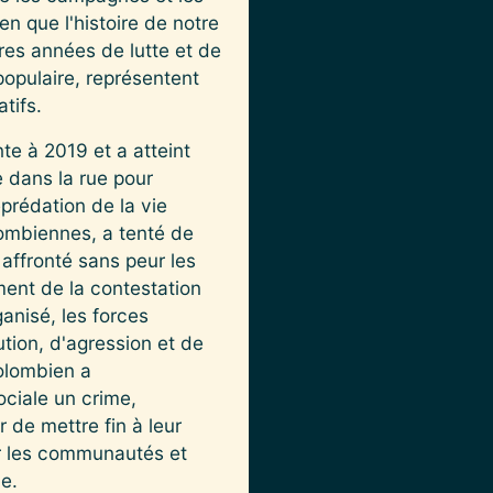
n que l'histoire de notre
res années de lutte et de
opulaire, représentent
tifs.
te à 2019 et a atteint
 dans la rue pour
prédation de la vie
olombiennes, a tenté de
 affronté sans peur les
ment de la contestation
anisé, les forces
tion, d'agression et de
colombien a
ociale un crime,
 de mettre fin à leur
der les communautés et
le.