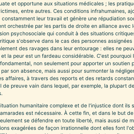
te et opportune aux situations médicales ; les pratique
 victimes, entre autres. Ces conditions infrahumaines, a
 constamment leur travail et génère une répudiation soc
t orchestrée par les partis de droite en alliance avec 
sion psychosociale qui conduit à des situations critiques
critique s'observe dans le cas des personnes assignées
lement des ravages dans leur entourage : elles ne peuve
é et la peur est un fardeau considérable. C'est pourquo
fondamental, non seulement pour apporter un soutien 
le par son absence, mais aussi pour surmonter la néglige
ces affaires, à travers des reports et des retards consta
l de preuve vain dans lequel, par exemple, la plupart d
s.
ituation humanitaire complexe et de l'injustice dont ils 
camarades est nécessaire. À cette fin, et dans le but de
eulement se défendre en toute liberté, mais aussi de m
ns exagérées de façon irrationnelle dont elles font l'