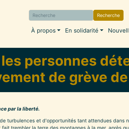
Recherche
Navigation princip
À propos
En solidarité
Nouvel
 les personnes dét
ement de grève de
 par la liberté.
e turbulences et d'opportunités tant attendues dans 
t fait trembler la terre des montagnes à la mer, après q