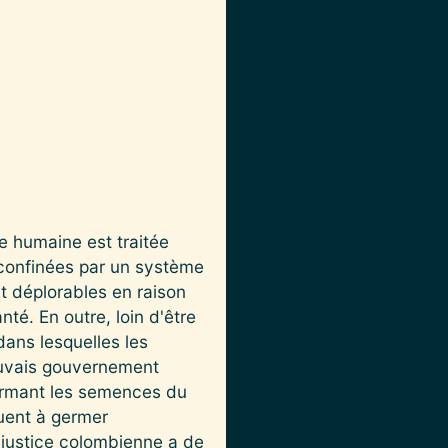
e humaine est traitée
 confinées par un système
nt déplorables en raison
té. En outre, loin d'être
dans lesquelles les
 mauvais gouvernement
nfermant les semences du
nuent à germer
e justice colombienne a de