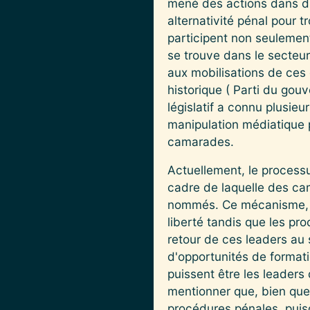
mené des actions dans dif
alternativité pénal pour 
participent non seulement
se trouve dans le secteur 
aux mobilisations de ces 
historique ( Parti du go
législatif a connu plusieu
manipulation médiatique p
camarades.
Actuellement, le processus
cadre de laquelle des ca
nommés. Ce mécanisme, mi
liberté tandis que les pro
retour de ces leaders au
d'opportunités de formati
puissent être les leaders
mentionner que, bien que 
procédures pénales, puisq