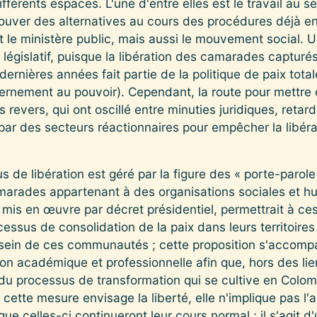
férents espaces. L'une d'entre elles est le travail au se
trouver des alternatives au cours des procédures déjà en
 le ministère public, mais aussi le mouvement social. 
législatif, puisque la libération des camarades capturés
dernières années fait partie de la politique de paix tota
uvernement au pouvoir). Cependant, la route pour mettr
rs revers, qui ont oscillé entre minuties juridiques, reta
ar des secteurs réactionnaires pour empêcher la libéra
 de libération est géré par la figure des « porte-parole 
marades appartenant à des organisations sociales et hu
s en œuvre par décret présidentiel, permettrait à ces 
cessus de consolidation de la paix dans leurs territoires
 sein de ces communautés ; cette proposition s'accompa
on académique et professionnelle afin que, hors des liens
 du processus de transformation qui se cultive en Colomb
cette mesure envisage la liberté, elle n'implique pas l'
ue celles-ci continueront leur cours normal ; il s'agit d