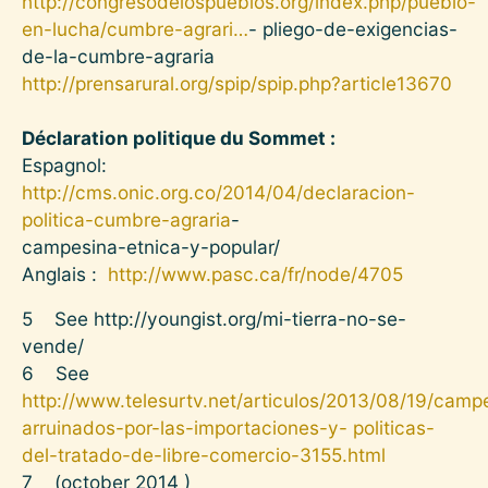
http://congresodelospueblos.org/index.php/pueblo-
en-lucha/cumbre-agrari…
- pliego-de-exigencias-
de-la-cumbre-agraria
http://prensarural.org/spip/spip.php?article13670
Déclaration politique du Sommet :
Espagnol:
http://cms.onic.org.co/2014/04/declaracion-
politica-cumbre-agraria
-
campesina-etnica-y-popular/
Anglais :
http://www.pasc.ca/fr/node/4705
5
See
http://youngist.org/mi-tierra-no-se-
vende/
6
See
http://www.telesurtv.net/articulos/2013/08/19/camp
arruinados-por-las-importaciones-y- politicas-
del-tratado-de-libre-comercio-3155.html
7
(october 2014 )