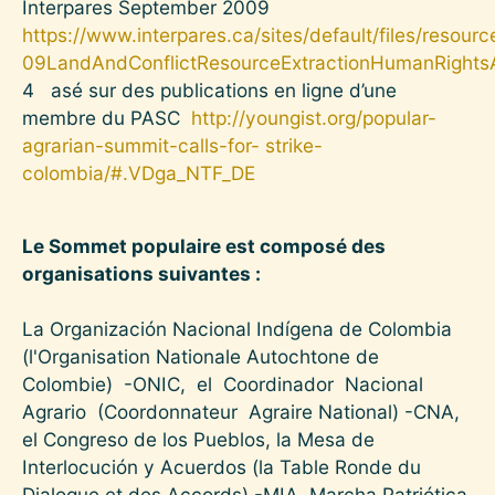
Interpares September 2009
https://www.interpares.ca/sites/default/files/resour
09LandAndConflictResourceExtractionHumanRightsAn
4
asé sur des publications en ligne d’une
membre du PASC
http://youngist.org/popular-
agrarian-summit-calls-for- strike-
colombia/#.VDga_NTF_DE
Le Sommet populaire est composé des
organisations suivantes :
La Organización Nacional Indígena de Colombia
(l'Organisation Nationale Autochtone de
Colombie) -ONIC, el Coordinador Nacional
Agrario (Coordonnateur Agraire National) -CNA,
el Congreso de los Pueblos, la Mesa de
Interlocución y Acuerdos (la Table Ronde du
Dialogue et des Accords) -MIA, Marcha Patriótica,