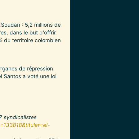
 Soudan : 5,2 millions de
s, dans le but d'offrir
 % du territoire colombien
 organes de répression
 Santos a voté une loi
7 syndicalistes
d=133818&titular=el-