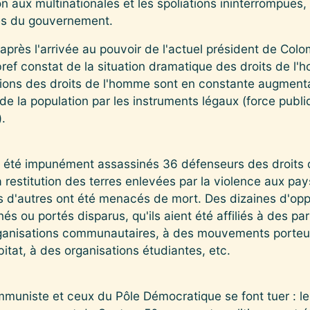
ion aux multinationales et les spoliations ininterrompue
res du gouvernement.
après l'arrivée au pouvoir de l'actuel président de Col
bref constat de la situation dramatique des droits de l
tions des droits de l'homme sont en constante augmen
de la population par les instruments légaux (force publiq
).
t été impunément assassinés 36 défenseurs des droits 
la restitution des terres enlevées par la violence aux pa
ers d'autres ont été menacés de mort. Des dizaines d'opp
s ou portés disparus, qu'ils aient été affiliés à des par
rganisations communautaires, à des mouvements porteu
bitat, à des organisations étudiantes, etc.
ommuniste et ceux du Pôle Démocratique se font tuer : 