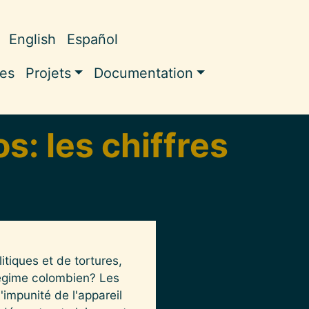
English
Español
ale
les
Projets
Documentation
s: les chiffres
itiques et de tortures,
régime colombien? Les
'impunité de l'appareil