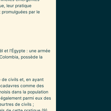
e, leur pratique
t promulguées par le
l et l'Égypte : une armée
n Colombia, possède la
de civils et, en ayant
es cadavres comme des
hoisis dans la population
ve également parmi eux des
rtres de civils ;
ls de cette pratique (9).