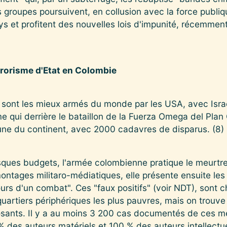
groupes poursuivent, en collusion avec la force publiqu
ays et profitent des nouvelles lois d'impunité, récemmen
rrorisme d'Etat en Colombie
s sont les mieux armés du monde par les USA, avec Israë
e qui derrière le bataillon de la Fuerza Omega del Pla
ne du continent, avec 2000 cadavres de disparus. (8)
esques budgets, l'armée colombienne pratique le meurtre 
ntages militaro-médiatiques, elle présente ensuite l
ours d'un combat". Ces "faux positifs" (voir NDT), sont c
quartiers périphériques les plus pauvres, mais on trou
sants. Il y a au moins 3 200 cas documentés de ces meu
% des auteurs matériels et 100 % des auteurs intellectue