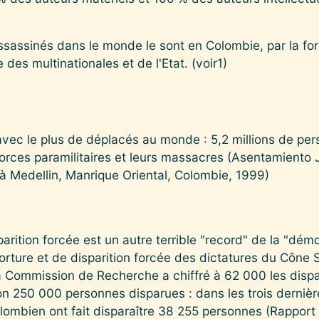
ssassinés dans le monde le sont en Colombie, par la fo
e des multinationales et de l'Etat. (voir1)
avec le plus de déplacés au monde : 5,2 millions de p
forces paramilitaires et leurs massacres (Asentamiento J
 Medellin, Manrique Oriental, Colombie, 1999)
parition forcée est un autre terrible "record" de la "dé
torture et de disparition forcée des dictatures du Cône 
a Commission de Recherche a chiffré à 62 000 les dispar
on 250 000 personnes disparues : dans les trois derniè
olombien ont fait disparaître 38 255 personnes (Rapport