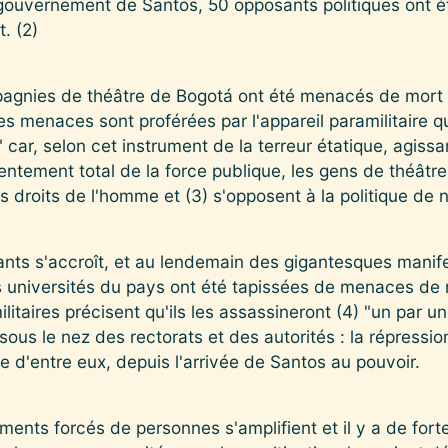
 gouvernement de Santos, 50 opposants politiques ont é
. (2)
gnies de théâtre de Bogotá ont été menacés de mort s
es menaces sont proférées par l'appareil paramilitaire qui 
" car, selon cet instrument de la terreur étatique, agiss
nsentement total de la force publique, les gens de théâtre
s droits de l'homme et (3) s'opposent à la politique de
ants s'accroît, et au lendemain des gigantesques manife
les universités du pays ont été tapissées de menaces de 
litaires précisent qu'ils les assassineront (4) "un par un
ous le nez des rectorats et des autorités : la répressio
e d'entre eux, depuis l'arrivée de Santos au pouvoir.
nts forcés de personnes s'amplifient et il y a de forte