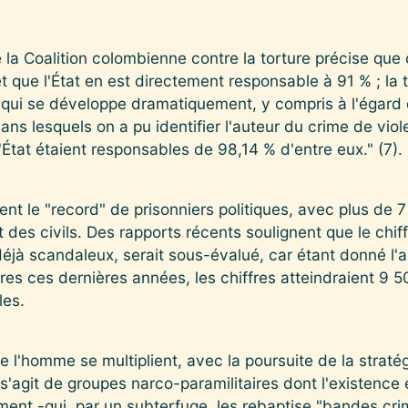
 la Coalition colombienne contre la torture précise que c
 que l'État en est directement responsable à 91 % ; la t
e qui se développe dramatiquement, y compris à l'égard 
dans lesquels on a pu identifier l'auteur du crime de viole
'État étaient responsables de 98,14 % d'entre eux." (7).
nt le "record" de prisonniers politiques, avec plus de 7
t des civils. Des rapports récents soulignent que le chi
it déjà scandaleux, serait sous-évalué, car étant donné l
es ces dernières années, les chiffres atteindraient 9 5
les.
e l'homme se multiplient, avec la poursuite de la stratégi
l s'agit de groupes narco-paramilitaires dont l'existence
ent -qui, par un subterfuge, les rebaptise "bandes cri