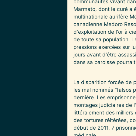
communautés vivant dans 
Marmato, dont le curé a ét
multinationale aurifère M
canadienne Medoro Resou
d'exploitation de l'or à c
de toute sa population. L
pressions exercées sur lui
jours avant d'être assass
dans sa paroisse pourrait l
La disparition forcée de 
les mal nommés "falsos p
dernière. Les emprisonne
montages judiciaires de l'
littéralement des milliers
des tortures réitérées, c
début de 2011, 7 prisonni
médicale.