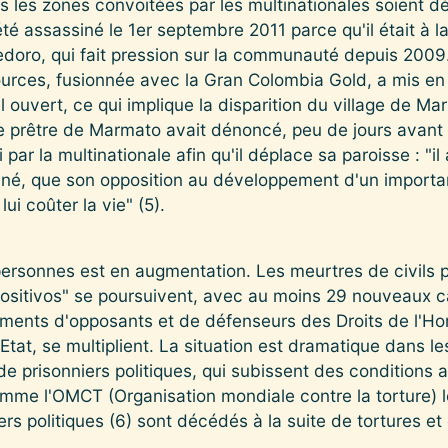
les zones convoitées par les multinationales soient 
é assassiné le 1er septembre 2011 parce qu'il était à la 
edoro, qui fait pression sur la communauté depuis 2009.
rces, fusionnée avec la Gran Colombia Gold, a mis en 
iel ouvert, ce qui implique la disparition du village de 
e prêtre de Marmato avait dénoncé, peu de jours avant 
 par la multinationale afin qu'il déplace sa paroisse : "il
iné, que son opposition au développement d'un important
ui coûter la vie" (5).
personnes est en augmentation. Les meurtres de civils p
ositivos" se poursuivent, avec au moins 29 nouveaux 
ments d'opposants et de défenseurs des Droits de l'H
Etat, se multiplient. La situation est dramatique dans le
 de prisonniers politiques, qui subissent des conditions 
omme l'OMCT (Organisation mondiale contre la torture) 
ers politiques (6) sont décédés à la suite de tortures et