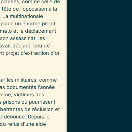
déplacées, comme celle de
tête de l'opposition à la
 La multinationale
place un énorme projet
Marmato et le déplacement
son assassinat, les
 avait déclaré, peu de
 projet d'extraction d'or
ar les militaires, comme
cas documentés l'année
omme, victimes des
s prisons où pourrissent
aberrantes de réclusion et
le dénonce. Depuis le
 du refus d'une aide