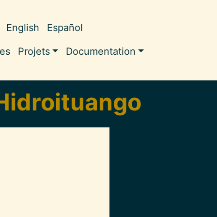
English
Español
ale
les
Projets
Documentation
 Hidroituango